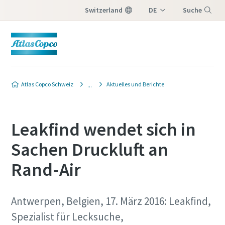
Switzerland
DE
Suche
IT
Menü
FR
Atlas Copco Schweiz
Aktuelles und Berichte
Leakfind wendet sich in
Sachen Druckluft an
Rand-Air
Antwerpen, Belgien, 17. März 2016: Leakfind,
Spezialist für Lecksuche,