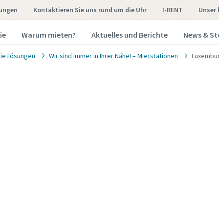
sungen
Kontaktieren Sie uns rund um die Uhr
I-RENT
Unser
ie
Warum mieten?
Aktuelles und Berichte
News & St
ietlösungen
Wir sind immer in Ihrer Nähe! – Mietstationen
Luxembu
e