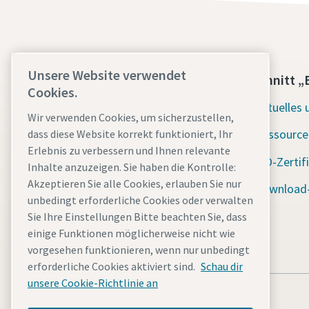
Unsere Website verwendet
Kontaktieren Sie uns noch heute
Abschnitt „
Cookies.
Unterstützung im Notfall rund um
Aktuelles 
Wir verwenden Cookies, um sicherzustellen,
die Uhr
Ressource
dass diese Website korrekt funktioniert, Ihr
Erlebnis zu verbessern und Ihnen relevante
Unsere Dienstleistungen
ISO-Zertif
Inhalte anzuzeigen. Sie haben die Kontrolle:
Akzeptieren Sie alle Cookies, erlauben Sie nur
Flotte
Download-
unbedingt erforderliche Cookies oder verwalten
Branchen
Sie Ihre Einstellungen Bitte beachten Sie, dass
einige Funktionen möglicherweise nicht wie
Warum mieten?
vorgesehen funktionieren, wenn nur unbedingt
erforderliche Cookies aktiviert sind.
Schau dir
unsere Cookie-Richtlinie an