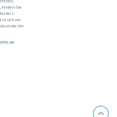
chtzeit,
 fordern Sie
ei der I-
 es sich um
und um die Uhr
Konto an