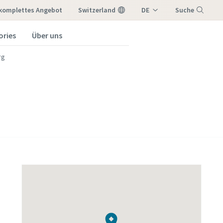
 komplettes Angebot
Switzerland
DE
Suche
IT
ories
Über uns
Menü
FR
rg