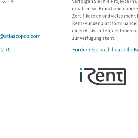
asse 8
Verfolgen Sie Ihre Projekte in E
erhalten Sie Brancheneinblicke,
n
Zertifikate an und vieles mehr. B
Rent-Kundenplattform handelt
einen Assistenten, der Ihnen r
s@atlascopco.com
zur Verfügung steht.
12 70
Fordern Sie noch heute Ihr 