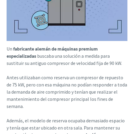
Un
fabricante alemán de máquinas premium
especializadas
buscaba una solución a medida para
sustituir su antiguo compresor de velocidad fija de 90 kW.
Antes utilizaban como reserva un compresor de repuesto
de 75 kW, pero con esa máquina no podían responder a toda
Everything you need to know about your
la demanda de aire comprimido y tenían que realizar el
pneumatic conveying process
mantenimiento del compresor principal los fines de
semana.
Discover how you can create a more efficient pneumatic
conveying process.
Además, el modelo de reserva ocupaba demasiado espacio
y tenía que estar ubicado en otra sala. Para mantener su
Find out