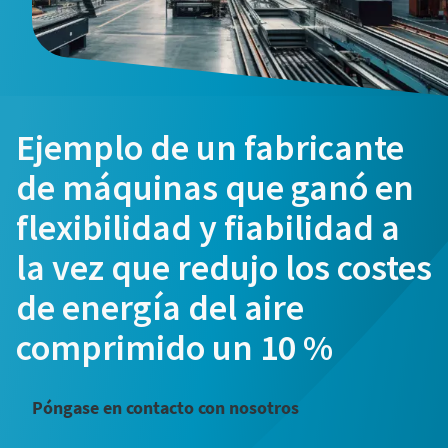
Ejemplo de un fabricante
de máquinas que ganó en
flexibilidad y fiabilidad a
la vez que redujo los costes
de energía del aire
comprimido un 10 %
Optimice el flujo de aire mediante un
controlador central
Póngase en contacto con nosotros
Nuestro controlador central más reciente, el Optimizer
4.0, estabiliza el sistema y reduce los costes de energía.