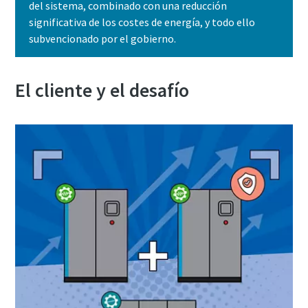
del sistema, combinado con una reducción
10 pasos hacia una producción más ecológica y
significativa de los costes de energía, y todo ello
eficiente
subvencionado por el gobierno.
Reducción de la huella de carbono para una producción
ecológica: todo lo que necesita saber
El cliente y el desafío
Obtenga más información