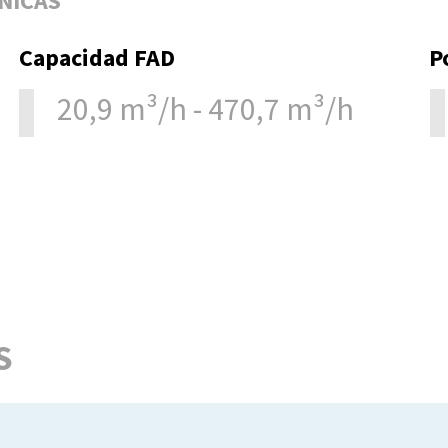
NICAS
Capacidad FAD
P
20,9 m³/h - 470,7 m³/h
S