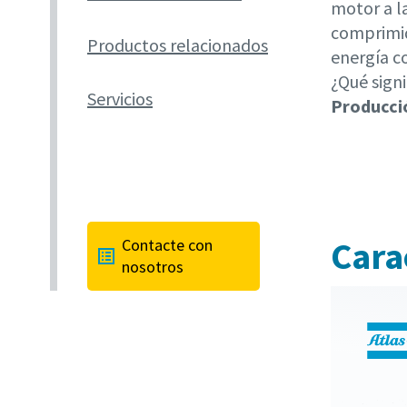
motor a l
comprimid
Productos relacionados
energía c
¿Qué sign
Servicios
Producció
Cara
Contacte con
nosotros