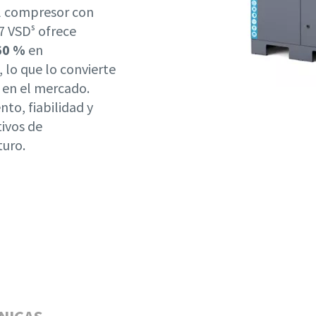
el compresor con
7 VSDˢ ofrece
60 %
en
 lo que lo convierte
 en el mercado.
to, fiabilidad y
tivos de
turo.