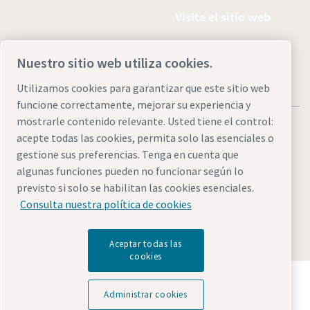
Visite el sitio web
Nuestro sitio web utiliza cookies.
Utilizamos cookies para garantizar que este sitio web
funcione correctamente, mejorar su experiencia y
mostrarle contenido relevante. Usted tiene el control:
acepte todas las cookies, permita solo las esenciales o
gestione sus preferencias. Tenga en cuenta que
algunas funciones pueden no funcionar según lo
Avisos legales y de privacidad
Administrar cookies
previsto si solo se habilitan las cookies esenciales.
Accesibilidad
Mapa del sitio
Consulta nuestra política de cookies
© 2026 Atlas Copco
Aceptar todas las
cookies
Descubre cómo Atlas Copco Group impulsa la
tecnología que transforma el futuro.
Administrar cookies