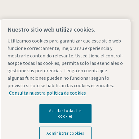
Nuestro sitio web utiliza cookies.
Utilizamos cookies para garantizar que este sitio web
funcione correctamente, mejorar su experiencia y
Aviso legal y aviso de privacidad
Administrar cookies
mostrarle contenido relevante. Usted tiene el control:
Accesibilidad
Mapa del sitio web
acepte todas las cookies, permita solo las esenciales o
gestione sus preferencias. Tenga en cuenta que
© 2026 Atlas Copco AB
algunas funciones pueden no funcionar según lo
previsto si solo se habilitan las cookies esenciales.
Consulta nuestra política de cookies
Descubre cómo Atlas Copco Group impulsa la
tecnología que transforma el futuro.
Aceptar todas las
Visita la web de Atlas Copco Group
cookies
Parte de Atlas Copco Group
Administrar cookies