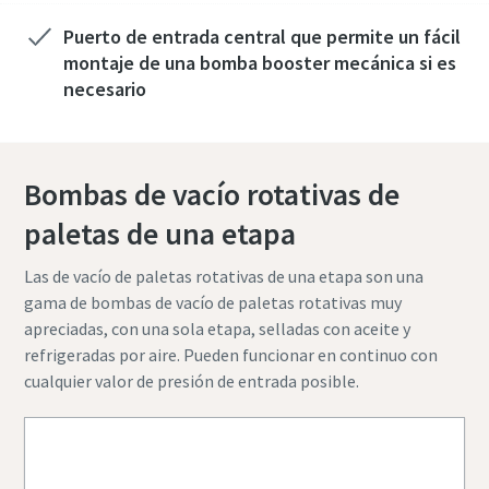
Puerto de entrada central que permite un fácil
País
País
País
País
País
montaje de una bomba booster mecánica si es
necesario
Calle
Calle
Calle
Calle
Calle
Bombas de vacío rotativas de
Ciudad
Ciudad
Ciudad
Ciudad
Ciudad
paletas de una etapa
Las de vacío de paletas rotativas de una etapa son una
Código postal
Código postal
Código postal
Código postal
Código postal
gama de bombas de vacío de paletas rotativas muy
apreciadas, con una sola etapa, selladas con aceite y
refrigeradas por aire. Pueden funcionar en continuo con
Solicitar
Solicitar
Solicitar
Solicitar
Solicitar
cualquier valor de presión de entrada posible.
Cualquier pregunta o solicitud
Cualquier pregunta o solicitud
Cualquier pregunta o solicitud
Cualquier pregunta o solicitud
Cualquier pregunta o solicitud