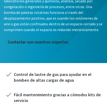
laboratorios generales y químicos, análisis, secado por
Información personal
Información personal
Información personal
Información personal
Información personal
congelación o ingeniería de procesos, entre otras. Una
bomba de paletas rotativas funciona a través del
desplazamiento positivo, que es cuando los volúmenes de
Nombre
Nombre
Nombre
Nombre
Nombre
aire o gas están confinados dentro de un espacio cerrado y se
comprimen cuando el espacio es reducido mecánicamente.
Apellido
Apellido
Apellido
Apellido
Apellido
Contactar con nuestros expertos
Email
Email
Email
Email
Email
Teléfono
Teléfono
Teléfono
Teléfono
Teléfono
Control de lastre de gas para ayudar en el
bombeo de altas cargas de agua
Información adicional
Información adicional
Información adicional
Información adicional
Información adicional
Fácil mantenimiento gracias a cómodos kits de
servicio
Empresa
Empresa
Empresa
Empresa
Empresa