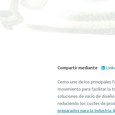
Todos los 
Todos los 
Todos los 
Todos los 
Todos los 
Informaci
Informaci
Informaci
Informaci
Informaci
Nombre
Nombre
Nombre
Nombre
Nombre
Apellido
Apellido
Apellido
Apellido
Apellido
Compartir mediante
Link
Email
Email
Email
Email
Email
Como uno de los principales f
movimiento para facilitar la 
Teléfon
Teléfon
Teléfon
Teléfon
Teléfon
soluciones de vacío de diseño
reduciendo los costes de produ
Informaci
Informaci
Informaci
Informaci
Informaci
preparados para la Industria 4