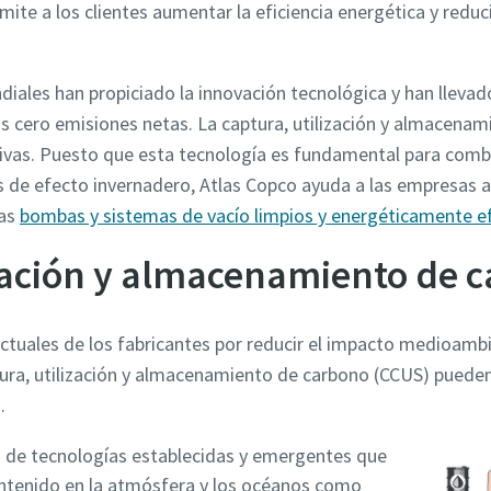
ite a los clientes aumentar la eficiencia energética y reduc
a
a
a
a
a
iales han propiciado la innovación tecnológica y han llevado
las cero emisiones netas. La captura, utilización y almacena
ativas. Puesto que esta tecnología es fundamental para comba
s de efecto invernadero, Atlas Copco ayuda a las empresas a
ras
bombas y sistemas de vacío limpios y energéticamente ef
ización y almacenamiento de 
actuales de los fabricantes por reducir el impacto medioambi
postal
postal
postal
postal
postal
ptura, utilización y almacenamiento de carbono (CCUS) pued
.
 de tecnologías establecidas y emergentes que
r pregunta o solicitud
r pregunta o solicitud
r pregunta o solicitud
r pregunta o solicitud
r pregunta o solicitud
tenido en la atmósfera y los océanos como