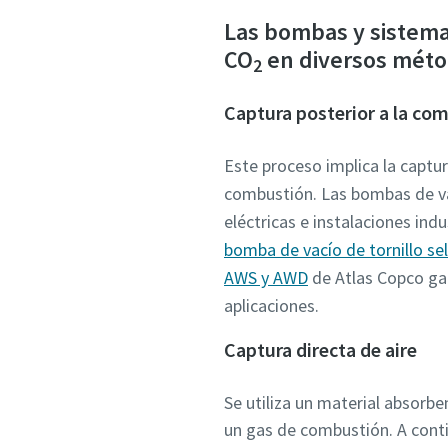
Las bombas y sistema
CO
en diversos méto
Enviar
Enviar
Enviar
Enviar
Enviar
2
Captura posterior a la co
Verif
Verif
Verif
Verif
Verif
Hag
Hag
Hag
Hag
Hag
Este proceso implica la captur
combustión. Las bombas de va
eléctricas e instalaciones ind
bomba de vacío de tornillo se
AWS y AWD
de Atlas Copco gar
aplicaciones.
Captura directa de aire
Se utiliza un material absorbe
un gas de combustión. A conti