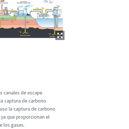
con
con
con
con
con
lítica
lítica
lítica
lítica
lítica
s canales de escape
 la captura de carbono
luso la captura de carbono
tos y
tos y
tos y
tos y
tos y
 ya que proporcionan el
e los gases.