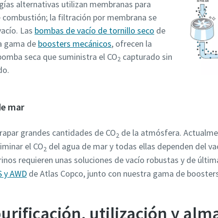
ogías alternativas utilizan membranas para
 combustión; la filtración por membrana se
vacío. Las
bombas de vacío de tornillo seco
de
ra gama de
boosters mecánicos
, ofrecen la
bomba seca que suministra el CO
capturado sin
2
do.
de mar
trapar grandes cantidades de CO
de la atmósfera. Actualme
2
iminar el CO
del agua de mar y todas ellas dependen del vac
2
inos requieren unas soluciones de vacío robustas y de últi
S y AWD
de Atlas Copco, junto con nuestra gama de booster
rificación, utilización y al