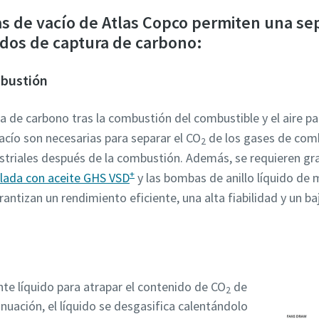
s de vacío de Atlas Copco permiten una sep
dos de captura de carbono:
mbustión
icación Anti-Robot
icación Anti-Robot
icación Anti-Robot
icación Anti-Robot
icación Anti-Robot
a clic para iniciar la verificación
a clic para iniciar la verificación
a clic para iniciar la verificación
a clic para iniciar la verificación
a clic para iniciar la verificación
Friendly
Friendly
Friendly
Friendly
Friendly
Captcha ⇗
Captcha ⇗
Captcha ⇗
Captcha ⇗
Captcha ⇗
a de carbono tras la combustión del combustible y el aire pa
cío son necesarias para separar el CO
de los gases de comb
2
ustriales después de la combustión. Además, se requieren gra
+
llada con aceite GHS VSD
y las bombas de anillo líquido de
antizan un rendimiento eficiente, una alta fiabilidad y un 
nte líquido para atrapar el contenido de CO
de
2
nuación, el líquido se desgasifica calentándolo