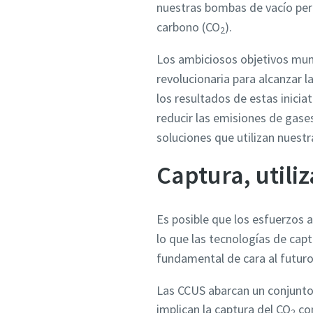
nuestras bombas de vacío perm
Empres
Empres
Empres
Empres
Empres
carbono (CO
).
2
Los ambiciosos objetivos mund
País
País
País
País
País
revolucionaria para alcanzar 
los resultados de estas inici
Calle
Calle
Calle
Calle
Calle
reducir las emisiones de gase
soluciones que utilizan nuest
Captura, util
Ciudad
Ciudad
Ciudad
Ciudad
Ciudad
Es posible que los esfuerzos 
Código 
Código 
Código 
Código 
Código 
lo que las tecnologías de ca
fundamental de cara al futuro
Solicitar
Solicitar
Solicitar
Solicitar
Solicitar
Las CCUS abarcan un conjunto
Cualquie
Cualquie
Cualquie
Cualquie
Cualquie
implican la captura del CO
con
2