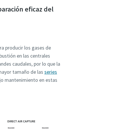
aración eficaz del
ra producir los gases de
ustión en las centrales
ndes caudales, por lo que la
 mayor tamaño de las
series
bajo mantenimiento en estas