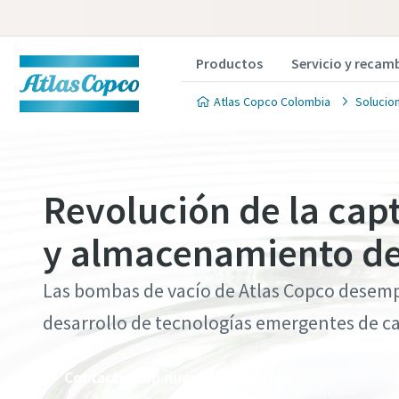
Productos
Servicio y recam
Atlas Copco Colombia
Solucio
Revolución de la capt
y almacenamiento de
Póngase
Póngase
Póngase
Póngase
Póngase
vacío
vacío
vacío
vacío
vacío
Las bombas de vacío de Atlas Copco desem
desarrollo de tecnologías emergentes de c
Atlas Co
Atlas Co
Atlas Co
Atlas Co
Atlas Co
aconseja
aconseja
aconseja
aconseja
aconseja
Contactar con nuestros expertos