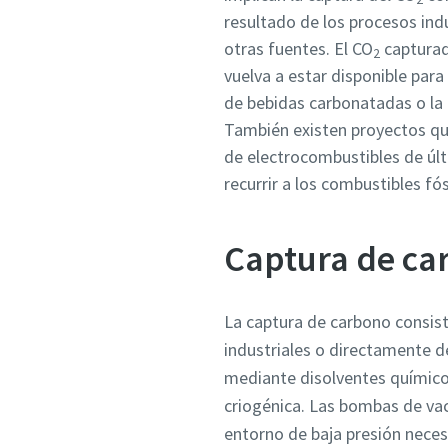
resultado de los procesos ind
otras fuentes. El CO
capturad
2
vuelva a estar disponible para
de bebidas carbonatadas o la 
También existen proyectos que
de electrocombustibles de últ
recurrir a los combustibles fós
Captura de ca
La captura de carbono consiste
industriales o directamente d
mediante disolventes químicos
criogénica. Las bombas de va
entorno de baja presión necesa