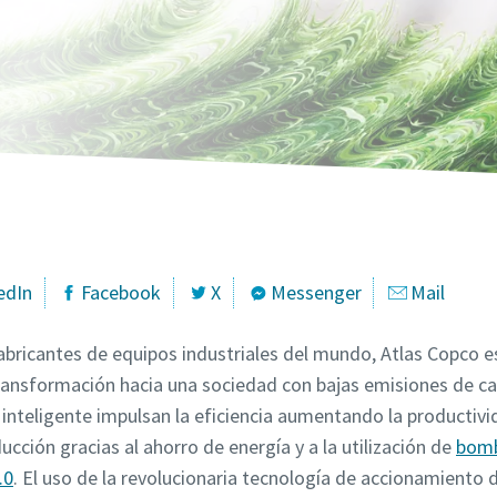
campos marcados con un (*) son obligatorios
campos marcados con un (*) son obligatorios
campos marcados con un (*) son obligatorios
campos marcados con un (*) son obligatorios
campos marcados con un (*) son obligatorios
ón personal
ón personal
ón personal
ón personal
ón personal
edIn
Facebook
X
Messenger
Mail
abricantes de equipos industriales del mundo, Atlas Copco es
transformación hacia una sociedad con bajas emisiones de c
o
o
o
o
o
 inteligente impulsan la eficiencia aumentando la productivi
cción gracias al ahorro de energía y a la utilización de
bomb
ón adicional
ón adicional
ón adicional
ón adicional
ón adicional
.0
. El uso de la revolucionaria tecnología de accionamiento 