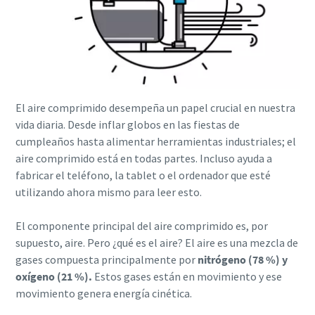
10 pasos hacia una producción más ecológica y
eficiente
Reducción de la huella de carbono para una producción
El aire comprimido desempeña un papel crucial en nuestra
ecológica: todo lo que necesita saber
vida diaria. Desde inflar globos en las fiestas de
cumpleaños hasta alimentar herramientas industriales; el
Obtenga más información
aire comprimido está en todas partes. Incluso ayuda a
fabricar el teléfono, la tablet o el ordenador que esté
utilizando ahora mismo para leer esto.
El componente principal del aire comprimido es, por
supuesto, aire. Pero ¿qué es el aire? El aire es una mezcla de
gases compuesta principalmente por
nitrógeno (78 %) y
oxígeno (21 %).
Estos gases están en movimiento y ese
movimiento genera energía cinética.