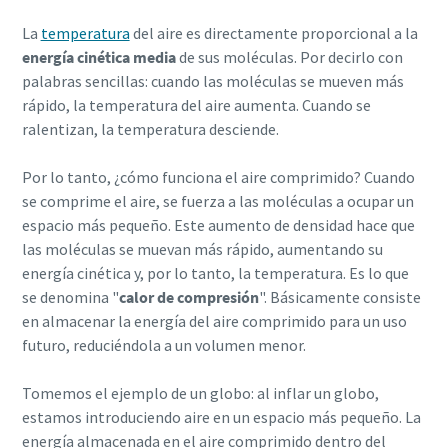
La
temperatura
del
aire es directamente proporcional a la
energía cinética media
de sus moléculas. Por decirlo con
palabras sencillas: cuando las moléculas se mueven más
rápido, la temperatura del aire aumenta. Cuando se
ralentizan, la temperatura desciende.
Por lo tanto, ¿cómo funciona el aire comprimido? Cuando
se comprime el aire, se fuerza a las moléculas a ocupar un
espacio más pequeño. Este aumento de densidad hace que
las moléculas se muevan más rápido, aumentando su
energía cinética y, por lo tanto, la temperatura. Es lo que
se denomina "
calor de compresión
". Básicamente consiste
Todo lo que necesita saber sobre su proceso de
en almacenar la energía del aire comprimido para un uso
transporte neumático
futuro, reduciéndola a un volumen menor.
Descubra cómo puede crear un proceso de transporte
neumático más eficiente.
Tomemos el ejemplo de un globo: al inflar un globo,
estamos introduciendo aire en un espacio más pequeño. La
energía almacenada en el aire comprimido dentro del
Obtenga más información