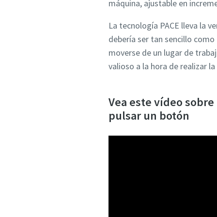
Código 
máquina, ajustable en increme
La tecnología PACE lleva la v
Solicitar
debería ser tan sencillo como
moverse de un lugar de trabajo
Cualquie
valioso a la hora de realizar l
Vea este vídeo sobre 
pulsar un botón
Al 
inf
más