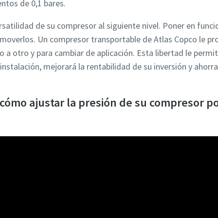
postal
ntos de 0,1 bares.
ersatilidad de su compresor al siguiente nivel. Poner en fun
 moverlos. Un compresor transportable de Atlas Copco le pr
 a otro y para cambiar de aplicación. Esta libertad le permi
r pregunta o solicitud
a instalación, mejorará la rentabilidad de su inversión y ahor
cómo ajustar la presión de su compresor por
enviar esta solicitud, Atlas Copco podrá ponerse en contacto con u
ormación que nos haya proporcionado. Nuestra política de privacid
 información al respecto.