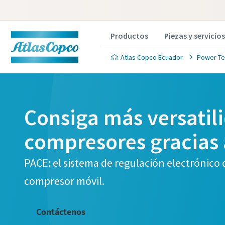
Productos
Piezas y servicios
Atlas Copco Ecuador
Power Te
Consiga más versatil
Solic
compresores gracias 
Todos los 
PACE: el sistema de regulación electrónico q
Informaci
compresor móvil.
Nombre
Contáctenos