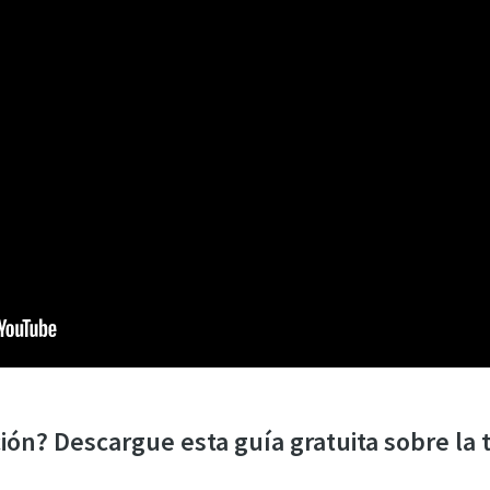
He leído y acepto la política de privacidad
icación Anti-Robot
a clic para iniciar la verificación
Friendly
Captcha ⇗
ón? Descargue esta guía gratuita sobre la 