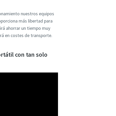
cionamiento nuestros equipos
oporciona más libertad para
tirá ahorrar un tiempo muy
rará en costes de transporte.
tátil con tan solo
sted con la
ad incluye