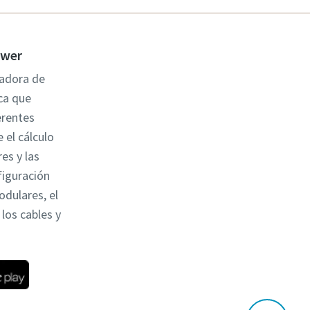
ower
ladora de
ca que
erentes
 el cálculo
es y las
figuración
odulares, el
los cables y