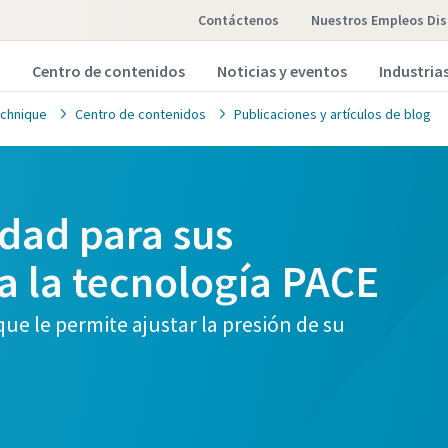
Contáctenos
Nuestros Empleos Dis
Centro de contenidos
Noticias y eventos
Industria
chnique
Centro de contenidos
Publicaciones y artículos de blog
idad para sus
itud del cliente
a la tecnología PACE
campos marcados con un (*) son obligatorios
ue le permite ajustar la presión de su
ón personal