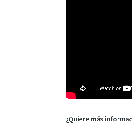
Enviar
Verif
Hag
¿Quiere más informaci