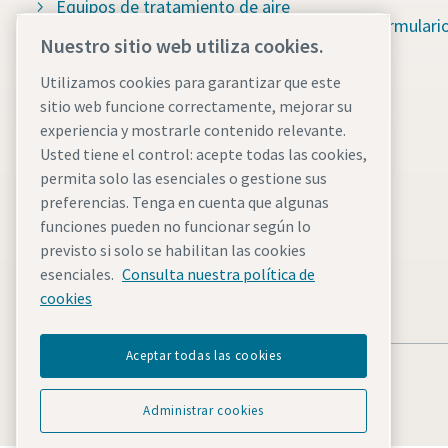
Equipos de tratamiento de aire
Formulari
Nuestro sitio web utiliza cookies.
Generadores de nitrógeno y
oxígeno
Utilizamos cookies para garantizar que este
sitio web funcione correctamente, mejorar su
Refrigeración industrial
experiencia y mostrarle contenido relevante.
Repuestos y servicio
Usted tiene el control: acepte todas las cookies,
permita solo las esenciales o gestione sus
Hojas de datos de seguridad
preferencias. Tenga en cuenta que algunas
funciones pueden no funcionar según lo
Consulte la información de
previsto si solo se habilitan las cookies
seguridad sobre el trabajo con
esenciales.
Consulta nuestra política de
productos químicos
cookies
Aceptar todas las cookies
Administrar cookies