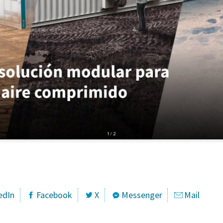
edIn
Facebook
X
Messenger
Mail