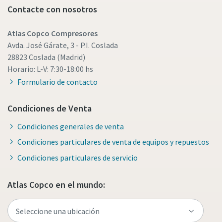
Contacte con nosotros
Aire comprimido y nitrógeno para la industria
Atlas Copco Compresores
de alimentación y bebidas
Avda. José Gárate, 3 - P.I. Coslada
28823 Coslada (Madrid)
El sabor, la calidad y la seguridad son la constante en la
Horario: L-V: 7:30-18:00 hs
industria de alimentación y bebidas, pero hay un
Formulario de contacto
ingrediente fundamental que no se tiene en cuenta: el aire
comprimido. En este libro electrónico nos centraremos en
Condiciones de Venta
las soluciones de aire comprimido y nitrógeno para la
industria de alimentación y bebidas.
Condiciones generales de venta
Condiciones particulares de venta de equipos y repuestos
Descargar aquí
Condiciones particulares de servicio
Atlas Copco en el mundo: