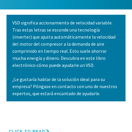
VSD significa accionamiento de velocidad variable.
Tras estas letras se esconde una tecnología
(inverter) que ajusta automáticamente la velocidad
del motor del compresor a la demanda de aire
comprimido en tiempo real. Esto suele ahorrar
mucha energía y dinero. Descubra en este libro
electrónico cómo puede ayudarle un VSD.
Soluciones de Optimización de Atlas Copco
¿Le gustaría hablar de la solución ideal para su
Una gran parte de su consumo de energía corresponde al
empresa? Póngase en contacto con uno de nuestros
sistema de aire comprimido. El aumento de la eficiencia
expertos, que estará encantado de ayudarle.
energética puede reducir enormemente sus costes,
además de ayudarle a reducir sus emisiones de CO2. A
través de esta guía, los expertos de Atlas Copco le ayudan
Contacte con nosotros
a sacar todo el potencial de ahorro a su red de aire
comprimido