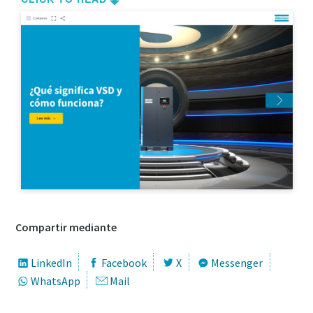
Catálogo de Productos de Atlas Copco
Descargar Guía de Optimización
En este libro electrónico presentamos los productos y
servicios de la división de Compresores de Atlas Copco
Descúbralos aquí
Compartir mediante
LinkedIn
Facebook
X
Messenger
WhatsApp
Mail