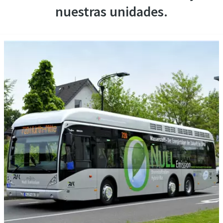
nuestras unidades.
Aire comprimido y nitrógeno para la industria
de alimentación y bebidas
El sabor, la calidad y la seguridad son la constante en la
industria de alimentación y bebidas, pero hay un
ingrediente fundamental que no se tiene en cuenta: el aire
comprimido. En este libro electrónico nos centraremos en
las soluciones de aire comprimido y nitrógeno para la
industria de alimentación y bebidas.
Descargar aquí