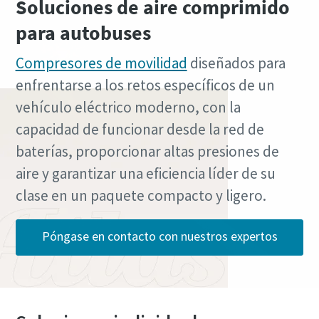
Soluciones de aire comprimido
para autobuses
Compresores de movilidad
diseñados para
enfrentarse a los retos específicos de un
vehículo eléctrico moderno, con la
capacidad de funcionar desde la red de
baterías, proporcionar altas presiones de
Soluciones de Optimización de Atlas Copco
aire y garantizar una eficiencia líder de su
clase en un paquete compacto y ligero.
Una gran parte de su consumo de energía corresponde al
sistema de aire comprimido. El aumento de la eficiencia
energética puede reducir enormemente sus costes,
Póngase en contacto con nuestros expertos
además de ayudarle a reducir sus emisiones de CO2. A
través de esta guía, los expertos de Atlas Copco le ayudan
a sacar todo el potencial de ahorro a su red de aire
comprimido