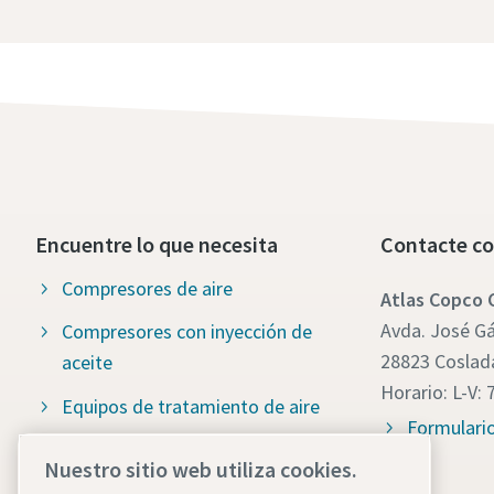
Encuentre lo que necesita
Contacte co
Compresores de aire
Atlas Copco
Avda. José Gár
Compresores con inyección de
28823 Coslad
aceite
Horario: L-V: 
Equipos de tratamiento de aire
Formulari
Generadores de nitrógeno y
Nuestro sitio web utiliza cookies.
oxígeno