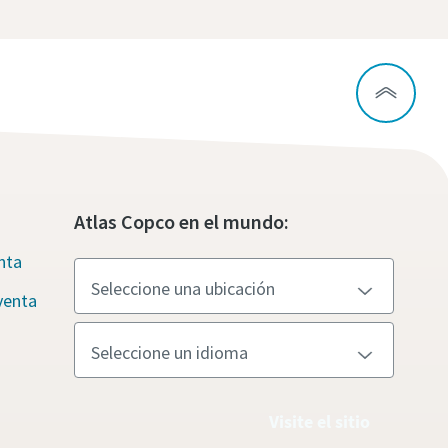
Atlas Copco en el mundo:
nta
venta
Visite el sitio