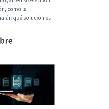
luyan en su elección
ón, como la
narán qué solución es
obre