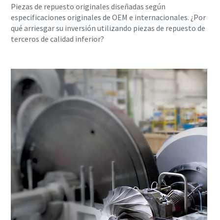
Piezas de repuesto originales diseñadas según
especificaciones originales de OEM e internacionales. ¿Por
qué arriesgar su inversión utilizando piezas de repuesto de
terceros de calidad inferior?
Soluciones de Optimización de Atlas Copco
Una gran parte de su consumo de energía corresponde al
sistema de aire comprimido. El aumento de la eficiencia
energética puede reducir enormemente sus costes,
además de ayudarle a reducir sus emisiones de CO2. A
través de esta guía, los expertos de Atlas Copco le ayudan
a sacar todo el potencial de ahorro a su red de aire
comprimido