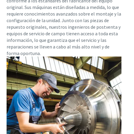
conforme a los estándares del fabricante del equipo
original. Sus máquinas están diseñadas a medida, lo que
requiere conocimientos avanzados sobre el montaje y la
Aire comprimido y nitrógeno para la industria
configuración de la unidad. Junto con las piezas de
de alimentación y bebidas
repuesto originales, nuestros ingenieros de postventa y
equipos de servicio de campo tienen acceso a toda esta
El sabor, la calidad y la seguridad son la constante en la
información, lo que garantiza que el servicio y las
industria de alimentación y bebidas, pero hay un
reparaciones se lleven a cabo al más alto nivel y de
ingrediente fundamental que no se tiene en cuenta: el aire
forma oportuna.
comprimido. En este libro electrónico nos centraremos en
las soluciones de aire comprimido y nitrógeno para la
industria de alimentación y bebidas.
Descargar aquí