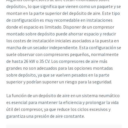
depósito», lo que significa que vienen como un paquete y se
montan en la parte superior del depósito de aire. Este tipo
Aire comprimido y nitrógeno para la industria
de configuración es muy recomedable en instalaciones
de alimentación y bebidas
donde el espacio es limitado. Disponer de un compresor
montado sobre depósito puede ahorrar espacio y reducir
El sabor, la calidad y la seguridad son la constante en la
los costes de instalación iniciales asociados a la puesta en
industria de alimentación y bebidas, pero hay un
marcha de un secador independiente. Esta configuración se
ingrediente fundamental que no se tiene en cuenta: el aire
suele observar con compresores pequeños, normalmente
comprimido. En este libro electrónico nos centraremos en
de hasta 26 kW o 35 CV. Los compresores de aire más
las soluciones de aire comprimido y nitrógeno para la
grandes no son adecuados para las opciones montadas
industria de alimentación y bebidas.
sobre depósito, ya que se vuelven pesados en la parte
superior y podrían suponer un riesgo para la seguridad.
Descargar aquí
La función de un depósito de aire en un sistema neumático
es esencial para mantener la eficiencia y prolongar la vida
útil del compresor, ya que reduce los ciclos excesivos y
garantiza una presión de aire constante.