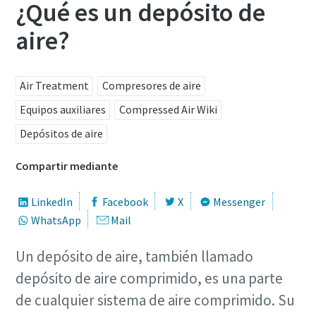
¿Qué es un depósito de
aire?
Air Treatment
Compresores de aire
Equipos auxiliares
Compressed Air Wiki
Depósitos de aire
Soluciones de Optimización de Atlas Copco
Compartir mediante
Una gran parte de su consumo de energía corresponde al
LinkedIn
Facebook
X
Messenger
sistema de aire comprimido. El aumento de la eficiencia
WhatsApp
Mail
energética puede reducir enormemente sus costes,
además de ayudarle a reducir sus emisiones de CO2. A
Un depósito de aire, también llamado
través de esta guía, los expertos de Atlas Copco le ayudan
depósito de aire comprimido, es una parte
a sacar todo el potencial de ahorro a su red de aire
comprimido
de cualquier sistema de aire comprimido. Su