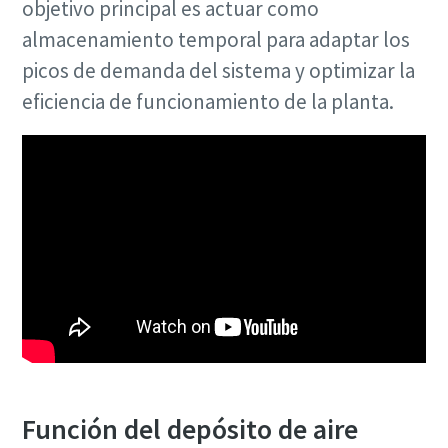
objetivo principal es actuar como
Catálogo de Productos de Atlas Copco
Descargar Guía de Optimización
almacenamiento temporal para adaptar los
En este libro electrónico presentamos los productos y
picos de demanda del sistema y optimizar la
servicios de la división de Compresores de Atlas Copco
eficiencia de funcionamiento de la planta.
Descúbralos aquí
Función del depósito de aire