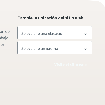
Cambie la ubicación del sitio web:
ión de
abajo
cos
Visite el sitio web