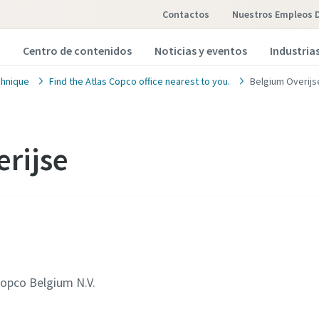
Contactos
Nuestros Empleos 
Centro de contenidos
Noticias y eventos
Industria
hnique
Find the Atlas Copco office nearest to you.
Belgium Overijs
rijse
Copco Belgium N.V.