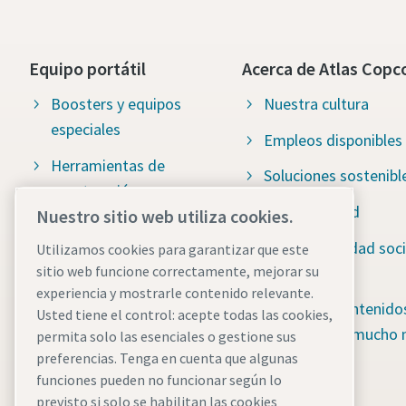
Equipo portátil
Acerca de Atlas Copc
Boosters y equipos
Nuestra cultura
especiales
Empleos disponibles
Herramientas de
Soluciones sostenibl
construcción
Sostenibilidad
Nuestro sitio web utiliza cookies.
Bombas de drenaje
Responsabilidad soci
Utilizamos cookies para garantizar que este
Sistemas de
sitio web funcione correctamente, mejorar su
Water for All
almacenamiento de
experiencia y mostrarle contenido relevante.
Centro de contenido
energía
Usted tiene el control: acepte todas las cookies,
blog, guías y mucho
permita solo las esenciales o gestione sus
Torres de iluminación
preferencias. Tenga en cuenta que algunas
funciones pueden no funcionar según lo
Compresores de aire
previsto si solo se habilitan las cookies