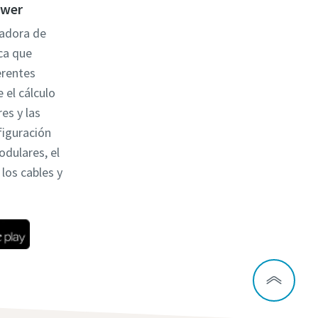
ower
ladora de
ca que
erentes
 el cálculo
es y las
figuración
odulares, el
los cables y