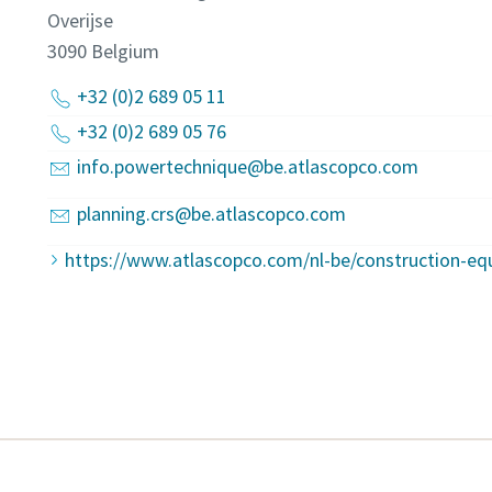
Overijse
3090
Belgium
+32 (0)2 689 05 11
+32 (0)2 689 05 76
info.powertechnique@be.atlascopco.com
planning.crs@be.atlascopco.com
https://www.atlascopco.com/nl-be/construction-e