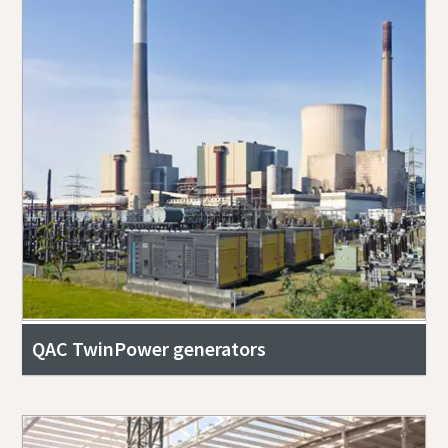
QAC TwinPower generators