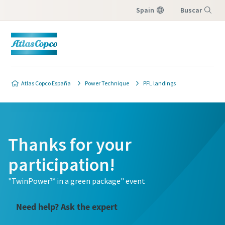
Spain
Buscar
Menú
Atlas Copco España
Power Technique
PFL landings
Thanks for your
participation!
"TwinPower™ in a green package" event
Need help? Ask the expert