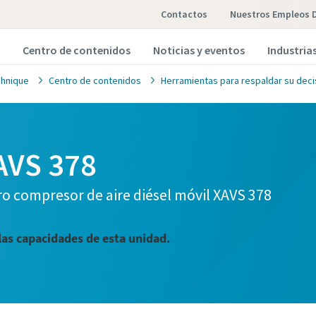
Contactos
Nuestros Empleos 
Centro de contenidos
Noticias y eventos
Industria
hnique
Centro de contenidos
Herramientas para respaldar su deci
XAVS 378
ro compresor de aire diésel móvil XAVS 378
las capacidades de esta unidad.