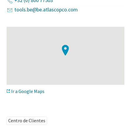
+32 (0) 800 77503
tools.be@be.atlascopco.com
¿Ha llegado el momento de calibrar?
Asegure su calidad y reduzca los defectos mediante la
calibración de herramientas y la calibración acreditada de
garantía de calidad.​
Momentum Talks
Calibre ahora sus herramientas correctamente.
Descubra las charlas inspiradoras y atractivas de Atlas
Copco
Ver
Ir a Google Maps
Ver todas nuestras industrias
Documentación y recursos
Centro de Clientes
Ver todo