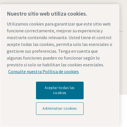
Nuestro sitio web utiliza cookies.
Utilizamos cookies para garantizar que este sitio web
funcione correctamente, mejorar su experiencia y
mostrarle contenido relevante. Usted tiene el control:
acepte todas las cookies, permita solo las esenciales o
gestione sus preferencias. Tenga en cuenta que
algunas funciones pueden no funcionar según lo
Avisos legales y de privacidad
Administrar cookies
previsto si solo se habilitan las cookies esenciales.
Accesibilidad
Mapa del sitio
Consulte nuestra Política de cookies
© 2026 Atlas Copco AB
Aceptar todas las
cookies
Descubre cómo Atlas Copco Group impulsa la
tecnología que transforma el futuro.
Administrar cookies
Visita la web de Atlas Copco Group
Parte de Atlas Copco Group