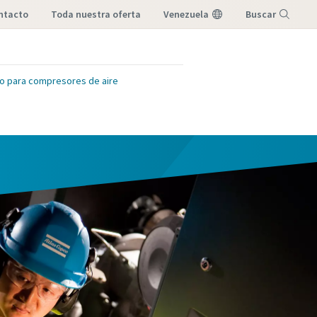
ntacto
toda nuestra oferta
Venezuela
Buscar
Menú
io para compresores de aire