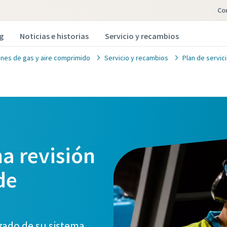
Co
g
Noticias e historias
Servicio y recambios
ones de gas y aire comprimido
Servicio y recambios
Plan de servic
a revisión
de
nzado de su sistema