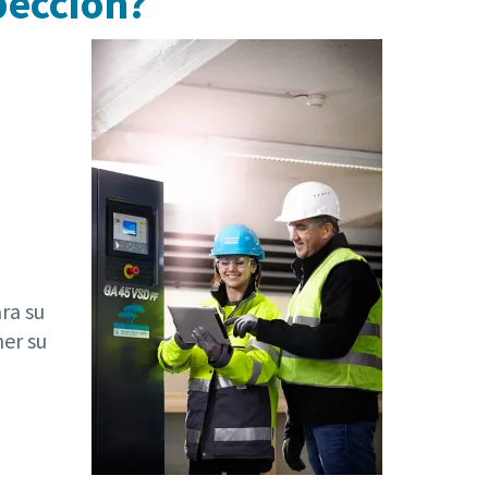
pección?
ra su
er su