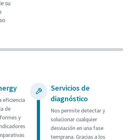
de su
o
so
nergy
Servicios de
diagnóstico
a eficiencia
la de
Nos permite detectar y
nformes y
solucionar cualquier
ndicadores
desviación en una fase
mparativas
temprana. Gracias a los