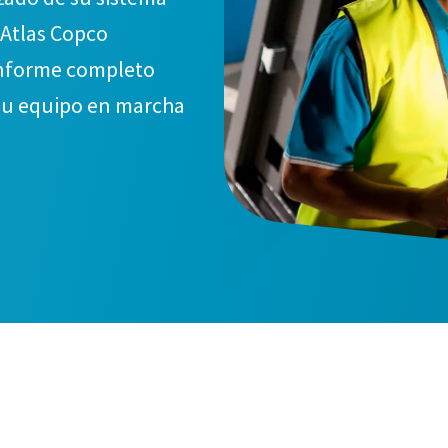
 Atlas Copco
informe completo
su equipo en marcha