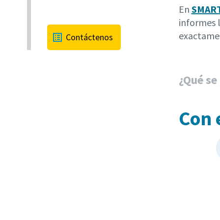
En
SMAR
informes l
exactamen
Contáctenos
¿Qué se
Con 