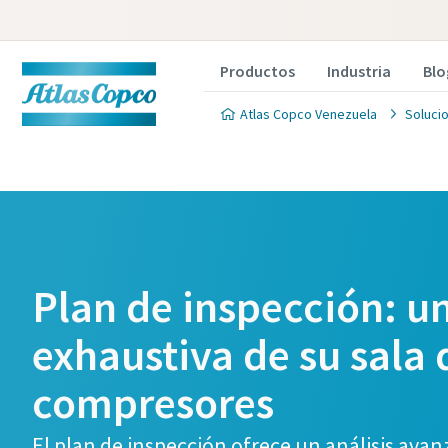
Productos
Industria
Blo
Atlas Copco Venezuela
Soluci
Plan de inspección: un
exhaustiva de su sala 
compresores
El plan de inspección ofrece un análisis ava