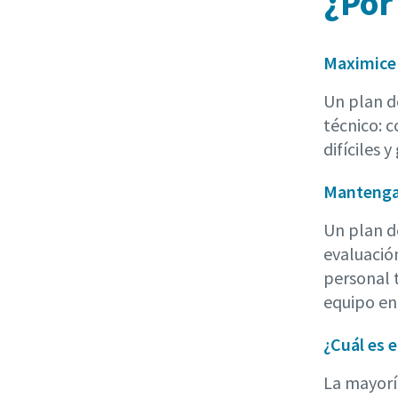
¿Por
Maximice 
Un plan d
técnico: 
difíciles 
Mantenga
Un plan d
evaluació
personal 
equipo en
¿Cuál es 
La mayoría