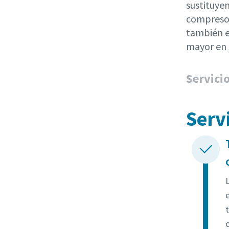
sustituyen
compresor
también el
mayor en 
Servici
Serv
e