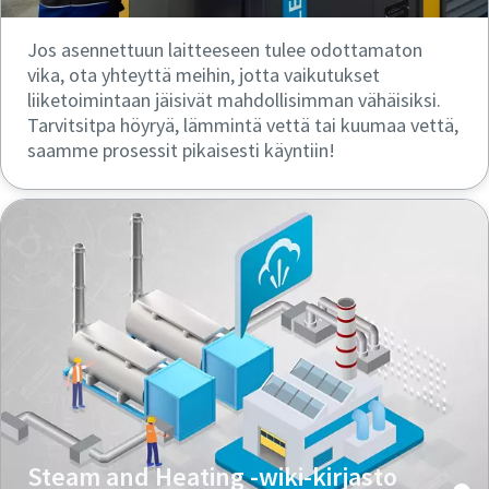
Jos asennettuun laitteeseen tulee odottamaton
vika, ota yhteyttä meihin, jotta vaikutukset
liiketoimintaan jäisivät mahdollisimman vähäisiksi.
Tarvitsitpa höyryä, lämmintä vettä tai kuumaa vettä,
saamme prosessit pikaisesti käyntiin!
Steam and Heating -wiki-kirjasto