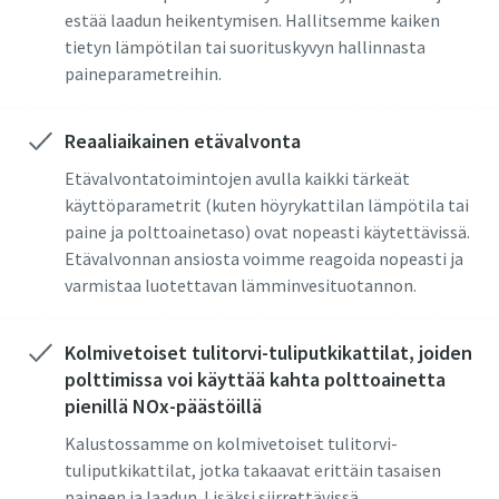
estää laadun heikentymisen. Hallitsemme kaiken
tietyn lämpötilan tai suorituskyvyn hallinnasta
paineparametreihin.
Reaaliaikainen etävalvonta
Etävalvontatoimintojen avulla kaikki tärkeät
käyttöparametrit (kuten höyrykattilan lämpötila tai
paine ja polttoainetaso) ovat nopeasti käytettävissä.
Etävalvonnan ansiosta voimme reagoida nopeasti ja
varmistaa luotettavan lämminvesituotannon.
Kolmivetoiset tulitorvi-tuliputkikattilat, joiden
polttimissa voi käyttää kahta polttoainetta
pienillä NOx-päästöillä
Kalustossamme on kolmivetoiset tulitorvi-
tuliputkikattilat, jotka takaavat erittäin tasaisen
paineen ja laadun. Lisäksi siirrettävissä