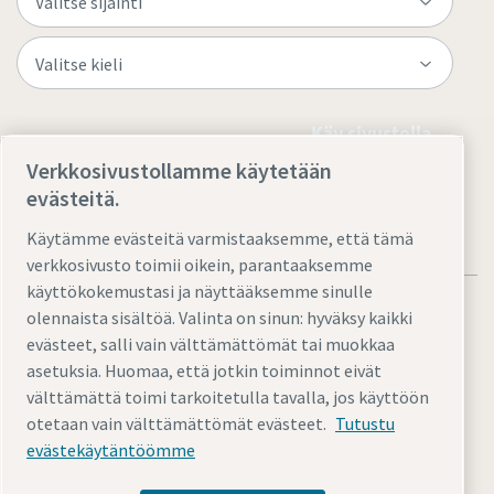
Käy sivustolla
Verkkosivustollamme käytetään
evästeitä.
Käytämme evästeitä varmistaaksemme, että tämä
verkkosivusto toimii oikein, parantaaksemme
käyttökokemustasi ja näyttääksemme sinulle
olennaista sisältöä. Valinta on sinun: hyväksy kaikki
evästeet, salli vain välttämättömät tai muokkaa
asetuksia. Huomaa, että jotkin toiminnot eivät
Oikeudelliset ja tietosuojaa koskevat ilmoitukset
välttämättä toimi tarkoitetulla tavalla, jos käyttöön
Hallinnoi evästeitä
Helppokäyttöinen
Sivukartta
otetaan vain välttämättömät evästeet.
Tutustu
evästekäytäntöömme
© 2026 Atlas Copco AB