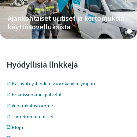
Ajankohtaiset uutiset ja kertomuksia
käyttösovelluksista
Hyödyllisiä linkkejä
Hätäyhteyshenkilö vuorokauden ympäri
Erikoisvuokrauspalvelut
Vuokrakalustomme
Tuoreimmat uutiset
Blogi