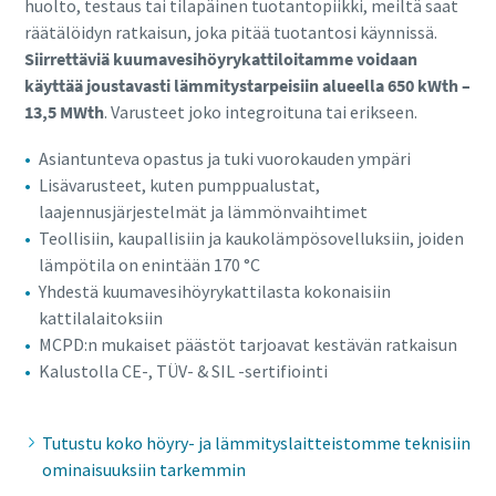
huolto, testaus tai tilapäinen tuotantopiikki, meiltä saat
räätälöidyn ratkaisun, joka pitää tuotantosi käynnissä.
Siirrettäviä kuumavesihöyrykattiloitamme voidaan
käyttää joustavasti lämmitystarpeisiin alueella 650 kWth –
13,5 MWth
. Varusteet joko integroituna tai erikseen.
Asiantunteva opastus ja tuki vuorokauden ympäri
Lisävarusteet, kuten pumppualustat,
laajennusjärjestelmät ja lämmönvaihtimet
Teollisiin, kaupallisiin ja kaukolämpösovelluksiin, joiden
lämpötila on enintään 170 °C
Yhdestä kuumavesihöyrykattilasta kokonaisiin
kattilalaitoksiin
MCPD:n mukaiset päästöt tarjoavat kestävän ratkaisun
Kalustolla CE-, TÜV- & SIL -sertifiointi
Tutustu koko höyry- ja lämmityslaitteistomme teknisiin
ominaisuuksiin tarkemmin