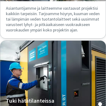
Asiantuntijamme ja laitteemme vastaavat projektisi
kaikkiin tarpeisiin. Tarjoamme höyryn, kuuman veden
tai lämpimän veden tuotantolaitteet sekä uusimmat
varusteet lyhyt- ja pitkäaikaiseen vuokraukseen
vuorokauden ympäri koko projektin ajan.
Tuki hätätilanteissa