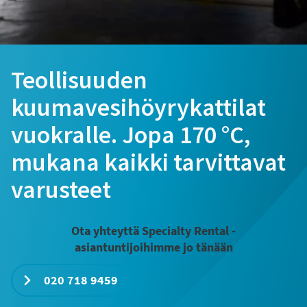
Teollisuuden
kuumavesihöyrykattilat
vuokralle. Jopa 170 °C,
mukana kaikki tarvittavat
varusteet
Ota yhteyttä Specialty Rental -
asiantuntijoihimme jo tänään
020 718 9459