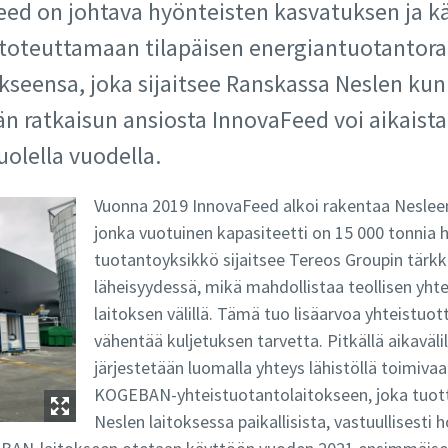
ed on johtava hyönteisten kasvatuksen ja käs
ää toteuttamaan tilapäisen energiantuotantor
kseensa, joka sijaitsee Ranskassa Neslen ku
n ratkaisun ansiosta InnovaFeed voi aikaista
olella vuodella.
Vuonna 2019 InnovaFeed alkoi rakentaa Nesleen
jonka vuotuinen kapasiteetti on 15 000 tonnia 
tuotantoyksikkö sijaitsee Tereos Groupin tärkk
läheisyydessä, mikä mahdollistaa teollisen yht
laitoksen välillä. Tämä tuo lisäarvoa yhteistuott
vähentää kuljetuksen tarvetta. Pitkällä aikaväli
järjestetään luomalla yhteys lähistöllä toimiv
KOGEBAN-yhteistuotantolaitokseen, joka tuot
Neslen laitoksessa paikallisista, vastuullisesti 