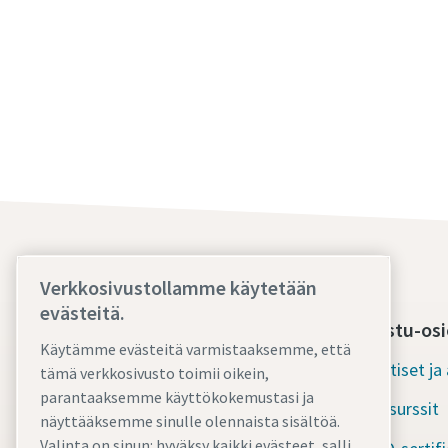
Verkkosivustollamme käytetään
evästeitä.
Ota meihin yhteyttä jo tänään
Tutustu-osi
Käytämme evästeitä varmistaaksemme, että
Ympärivuorokautinen tuki
Uutiset j
tämä verkkosivusto toimii oikein,
hätätilanteessa
parantaaksemme käyttökokemustasi ja
Resurssit
näyttääksemme sinulle olennaista sisältöä.
Palvelumme
Valinta on sinun: hyväksy kaikki evästeet, salli