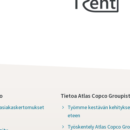
o
Tietoa Atlas Copco Groupis
a asiakaskertomukset
Työmme kestävän kehityks
eteen
Työskentely Atlas Copco Gro