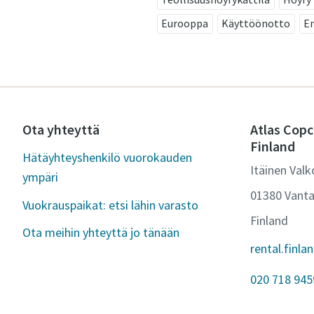
Eurooppa
Käyttöönotto
En
Ota yhteyttä
Atlas Copc
Finland
Hätäyhteyshenkilö vuorokauden
Itäinen Valk
ympäri
01380 Vant
Vuokrauspaikat: etsi lähin varasto
Finland
Ota meihin yhteyttä jo tänään
rental.finl
020 718 945