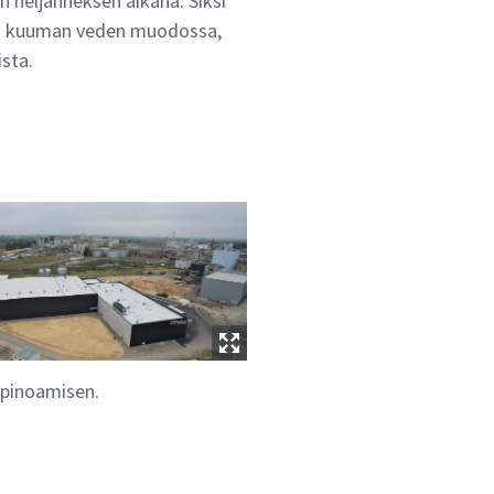
neljänneksen aikana. Siksi
 ja kuuman veden muodossa,
ista.
 pinoamisen.