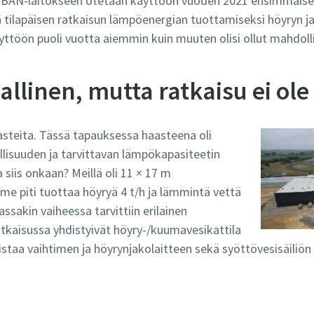
BAN-laitokseen otetaan käyttöön vuoden 2021 ensimmäisen 
tä tilapäisen ratkaisun lämpöenergian tuottamiseksi höyryn
äyttöön puoli vuotta aiemmin kuin muuten olisi ollut mahdoll
ajallinen, mutta ratkaisu ei ole
aasteita. Tässä tapauksessa haasteena oli
allisuuden ja tarvittavan lämpökapasiteetin
 siis onkaan? Meillä oli 11 × 17 m
mme piti tuottaa höyryä 4 t/h ja lämmintä vettä
sakin vaiheessa tarvittiin erilainen
tkaisussa yhdistyivät höyry-/kuumavesikattila
istaa vaihtimen ja höyrynjakolaitteen sekä syöttövesisäiliön