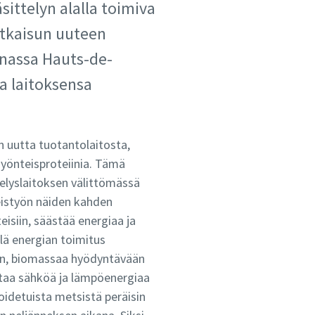
ittelyn alalla toimiva
atkaisun uuteen
nnassa Hauts-de-
a laitoksensa
 uutta tuotantolaitosta,
hyönteisproteiinia. Tämä
elyslaitoksen välittömässä
eistyön näiden kahden
eisiin, säästää energiaa ja
llä energian toimitus
aan, biomassaa hyödyntävään
taa sähköä ja lämpöenergiaa
hoidetuista metsistä peräisin