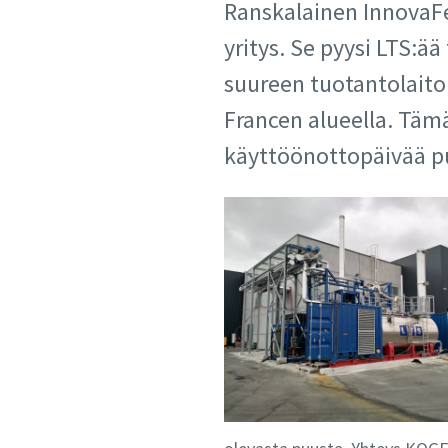
Ranskalainen InnovaFe
yritys. Se pyysi LTS:
suureen tuotantolaito
Francen alueella. Tämä
käyttöönottopäivää pu