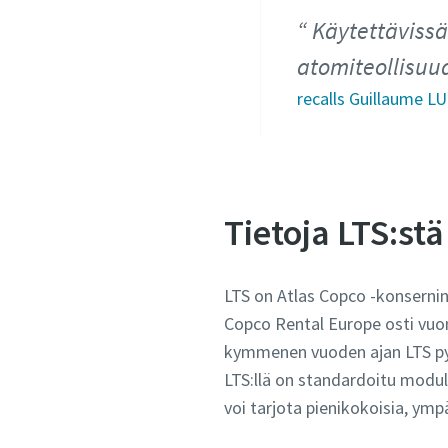
Käytettävissä 
atomiteollisuud
recalls Guillaume L
Tietoja LTS:stä
LTS on Atlas Copco -konsernin 
Copco Rental Europe osti vuo
kymmenen vuoden ajan LTS pyr
LTS:llä on standardoitu modula
voi tarjota pienikokoisia, ympär