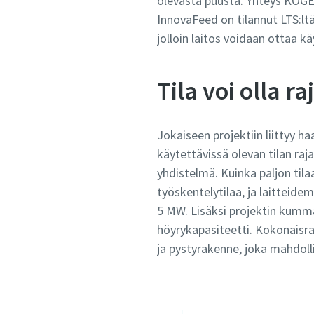
olevasta puusta. Yhteys KOGE
InnovaFeed on tilannut LTS:l
jolloin laitos voidaan ottaa k
Tila voi olla r
Jokaiseen projektiin liittyy h
käytettävissä olevan tilan raj
yhdistelmä. Kuinka paljon tilaa
työskentelytilaa, ja laitteide
5 MW. Lisäksi projektin kummas
höyrykapasiteetti. Kokonaisra
ja pystyrakenne, joka mahdoll