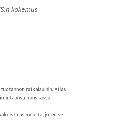
LTS:n kokemus
 tuotannon ratkaisuihin. Atlas
toimintaansa Ranskassa
 valmista asennusta, joten se