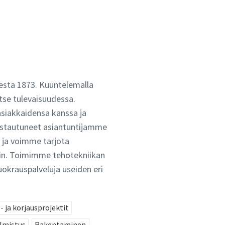
desta 1873. Kuuntelemalla
tse tulevaisuudessa.
asiakkaidensa kanssa ja
omistautuneet asiantuntijamme
 ja voimme tarjota
akin. Toimimme tehotekniikan
uokrauspalveluja useiden eri
- ja korjausprojektit
almistus
Rakentaminen