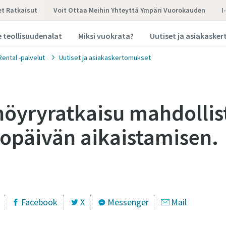
et Ratkaisut
Voit Ottaa Meihin Yhteyttä Ympäri Vuorokauden
I
teollisuudenalat
Miksi vuokrata?
Uutiset ja asiakaske
Rental -palvelut
Uutiset ja asiakaskertomukset
höyryratkaisu mahdollis
opäivän aikaistamisen.
Facebook
X
Messenger
Mail