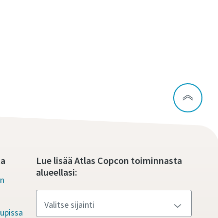
ta
Lue lisää Atlas Copcon toiminnasta
alueellasi:
en
upissa