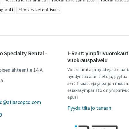
glanti
Elintarviketeollisuus
o Specialty Rental -
I-Rent: ympärivuorokaut
vuokrauspalvelu
oisenlähteentie 14 A
Voit seurata projektejasi reaali
hyödyntää alan tietoja, pyytää
aa
sertifikaatteja ja paljon muuta.
asiakasympäristö on ympärivu
apusi.
and@atlascopco.com
Pyydä tiliä jo tänään
9