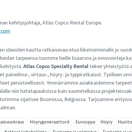
nnan kehitysjohtaja, Atlas Copco Rental Europe.
o.com
ten ideoiden kautta ratkaisevaa etua liiketoiminnalle jo vuo
eidän tarpeensa tuomme heille lisäarvoa ja innovointeja ka
 kehitystä.
Atlas Copco Specialty Rental
tekee yhteistyötä 
set paineilma-, virtaus-, höyry- ja typpiratkaisut. Työlleen 
itteet perusteellisesti. Ymmärrämme asiakkaidemme tarpeet
alalle niin hätätapauksissa kuin suunnitelluissa projekteiss
nttorimme sijaitsee Boomissa, Belgiassa. Tarjoamme erityisv
ailman.
kaisvuokraus
Höyrygeneraattorit
Eurooppa
Höyry
Huolto
Ketterä laitehallinta
Tuotanto ja valmistus
Tuotanto ja v