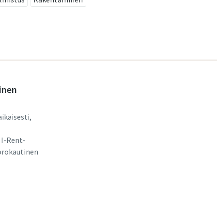
inen
aikaisesti,
 I-Rent-
orokautinen