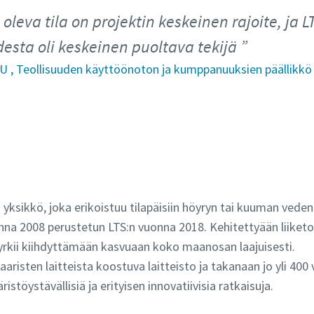
oleva tila on projektin keskeinen rajoite, ja 
esta oli keskeinen puoltava tekijä
UU , Teollisuuden käyttöönoton ja kumppanuuksien päällikkö
yksikkö, joka erikoistuu tilapäisiin höyryn tai kuuman veden
nna 2008 perustetun LTS:n vuonna 2018. Kehitettyään liike
kii kiihdyttämään kasvuaan koko maanosan laajuisesti.
aristen laitteista koostuva laitteisto ja takanaan jo yli 400
istöystävällisiä ja erityisen innovatiivisia ratkaisuja.