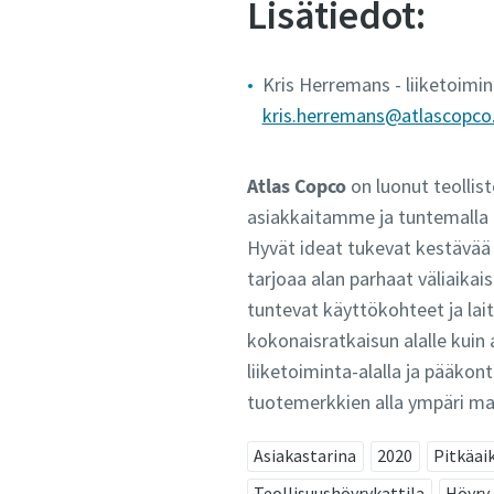
Lisätiedot:
Kris Herremans - liiketoimi
kris.herremans@atlascopc
Atlas Copco
on luonut teollis
asiakkaitamme ja tuntemalla h
Hyvät ideat tukevat kestävää
tarjoaa alan parhaat väliaikai
tuntevat käyttökohteet ja la
kokonaisratkaisun alalle kuin 
liiketoiminta-alalla ja pääko
tuotemerkkien alla ympäri ma
Asiakastarina
2020
Pitkäai
Teollisuushöyrykattila
Höyry