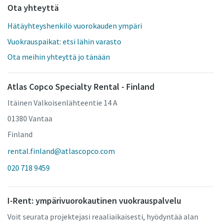
Ota yhteyttä
Hätäyhteyshenkilö vuorokauden ympäri
Vuokrauspaikat: etsi lähin varasto
Ota meihin yhteyttä jo tänään
Atlas Copco Specialty Rental - Finland
Itäinen Valkoisenlähteentie 14 A
01380 Vantaa
Finland
rental.finland@atlascopco.com
020 718 9459
I-Rent: ympärivuorokautinen vuokrauspalvelu
Voit seurata projektejasi reaaliaikaisesti, hyödyntää alan