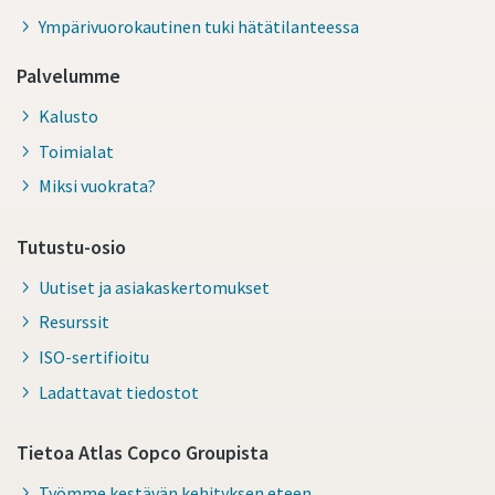
Ympärivuorokautinen tuki hätätilanteessa
Palvelumme
Kalusto
Toimialat
Miksi vuokrata?
Tutustu-osio
Uutiset ja asiakaskertomukset
Resurssit
ISO-sertifioitu
Ladattavat tiedostot
Tietoa Atlas Copco Groupista
Työmme kestävän kehityksen eteen