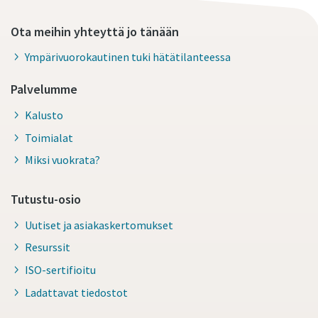
Ota meihin yhteyttä jo tänään
Ympärivuorokautinen tuki hätätilanteessa
Palvelumme
Kalusto
Toimialat
Miksi vuokrata?
Tutustu-osio
Uutiset ja asiakaskertomukset
Resurssit
ISO-sertifioitu
Ladattavat tiedostot