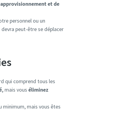
d'approvisionnement et de
otre personnel ou un
ui devra peut-être se déplacer
ies
ard qui comprend tous les
é,
mais vous
éliminez
n au minimum, mais vous êtes