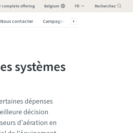
ur complete offering
Belgium
FR
Recherchez
NL
Nous contacter
Campagnes
Maintenance et pièces
Menu
des systèmes
certaines dépenses
eilleure décision
seurs d'aération en