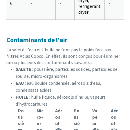
dryer,
6
-
-
-
refrigerant
dryer
Contaminants de l'air
La saleté, l'eau et l'huile ne font pas le poids face aux
filtres Atlas Copco. En effet, ils sont conçus pour éliminer
un ou plusieurs des contaminants suivants :
SALETE
: poussière, particules solides, particules de
rouille, micro-organismes.
EAU
: eau liquide condensée, aérosols d'eau,
condensats acides.
HUILE
: huile liquide, aérosols d'huile, vapeurs
d'hydrocarbures.
Po
Mic
Aér
Po
Va
Aér
us
ro-
os
us
pe
os
siè
or
ol
siè
ur
ol
re
ga
d'h
re
d'h
d'e