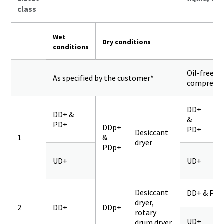
class
Wet
Dry conditions
conditions
Oil-free
As specified by the customer*
compresso
DD+
DD+ &
&
PD+
Q
DDp+
PD+
Desiccant
1
&
dryer
PDp+
UD+
UD+
Q
Desiccant
DD+ & PD+
dryer,
2
DD+
DDp+
rotary
UD+
drum dryer