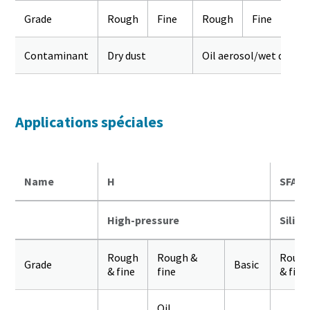
Grade
Rough
Fine
Rough
Fine
Ult
Contaminant
Dry dust
Oil aerosol/wet dust
Applications spéciales
Name
H
SFA
High-pressure
Silico
Rough
Rough &
Roug
Grade
Basic
& fine
fine
& fine
Oil