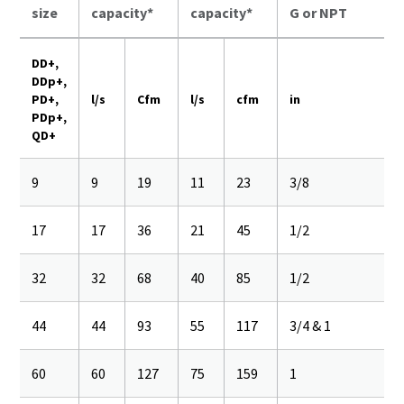
size
capacity*
capacity*
G or NPT
DD+,
DDp+,
PD+,
l/s
Cfm
l/s
cfm
in
PDp+,
QD+
9
9
19
11
23
3/8
17
17
36
21
45
1/2
32
32
68
40
85
1/2
44
44
93
55
117
3/4 & 1
60
60
127
75
159
1