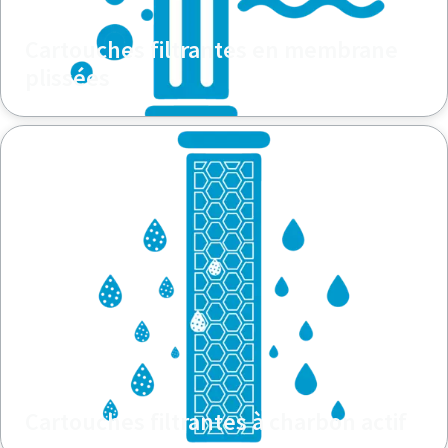
Cartouches filtrantes en membrane
plissées
Cartouches filtrantes à charbon actif