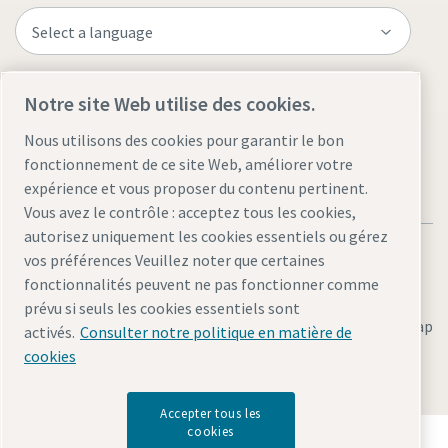
Visit the site
Notre site Web utilise des cookies.
Nous utilisons des cookies pour garantir le bon
fonctionnement de ce site Web, améliorer votre
expérience et vous proposer du contenu pertinent.
Vous avez le contrôle : acceptez tous les cookies,
autorisez uniquement les cookies essentiels ou gérez
vos préférences Veuillez noter que certaines
fonctionnalités peuvent ne pas fonctionner comme
prévu si seuls les cookies essentiels sont
Legal & Privacy Notices
Gérer les cookies
Accessibility
Sitemap
activés.
Consulter notre politique en matière de
cookies
© 2026 Atlas Copco AB
Accepter tous les
cookies
Découvrez comment le groupe Atlas Copco met en