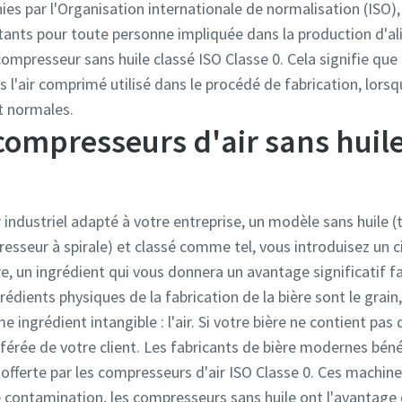
inies par l'Organisation internationale de normalisation (ISO)
tants pour toute personne impliquée dans la production d'a
compresseur sans huile classé ISO Classe 0. Cela signifie qu
ns l'air comprimé utilisé dans le procédé de fabrication, lorsqu
t normales.
 compresseurs d'air sans huil
 industriel adapté à votre entreprise, un modèle sans huile 
resseur à spirale) et classé comme tel, vous introduisez un 
e, un ingrédient qui vous donnera un avantage significatif f
édients physiques de la fabrication de la bière sont le grain, 
 ingrédient intangible : l'air. Si votre bière ne contient pas 
référée de votre client. Les fabricants de bière modernes bé
n offerte par les compresseurs d'air ISO Classe 0. Ces machine
e contamination, les compresseurs sans huile ont l'avantage 