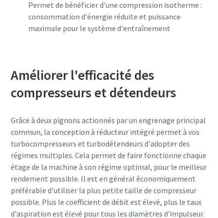
Permet de bénéficier d'une compression isotherme :
10 étapes pour une production éco-
consommation d'énergie réduite et puissance
responsable et plus efficace
maximale pour le système d'entraînement
Réduction des émissions de carbone pour une production
éco-responsable - Tout ce que vous devez savoir
Améliorer l'efficacité des
En savoir plus
compresseurs et détendeurs
Grâce à deux pignons actionnés par un engrenage principal
commun, la conception à réducteur intégré permet à vos
turbocompresseurs et turbodétendeurs d'adopter des
régimes multiples. Cela permet de faire fonctionne chaque
étage de la machine à son régime optimal, pour le meilleur
rendement possible. Il est en général économiquement
préférable d'utiliser la plus petite taille de compresseur
possible. Plus le coefficient de débit est élevé, plus le taux
d'aspiration est élevé pour tous les diamètres d'impulseur.