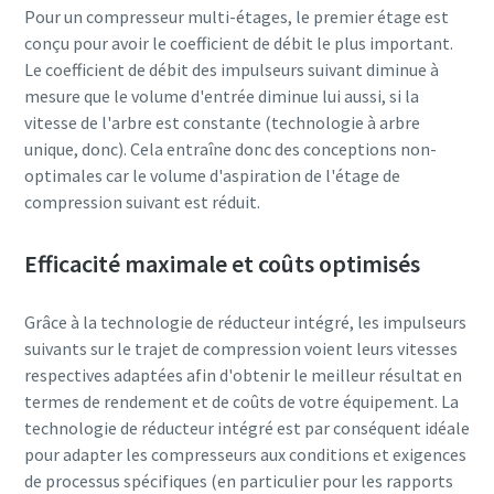
Pour un compresseur multi-étages, le premier étage est
conçu pour avoir le coefficient de débit le plus important.
Le coefficient de débit des impulseurs suivant diminue à
mesure que le volume d'entrée diminue lui aussi, si la
vitesse de l'arbre est constante (technologie à arbre
unique, donc). Cela entraîne donc des conceptions non-
optimales car le volume d'aspiration de l'étage de
compression suivant est réduit.
Efficacité maximale et coûts optimisés
Grâce à la technologie de réducteur intégré, les impulseurs
suivants sur le trajet de compression voient leurs vitesses
respectives adaptées afin d'obtenir le meilleur résultat en
Tout ce que vous devez savoir sur votre
termes de rendement et de coûts de votre équipement. La
processus de transport pneumatique
technologie de réducteur intégré est par conséquent idéale
pour adapter les compresseurs aux conditions et exigences
Découvrez comment créer un processus de transport
de processus spécifiques (en particulier pour les rapports
pneumatique plus efficace.