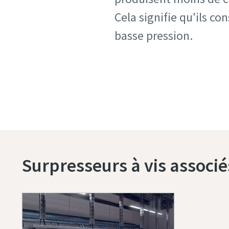
Cela signifie qu'ils co
basse pression.
Le nec plus ultra des surp
Pour plus d'inform
Surpresseurs à vis associé