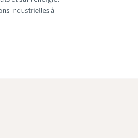
ons industrielles à
vis et le surpresseur Roots
our les cimenteries