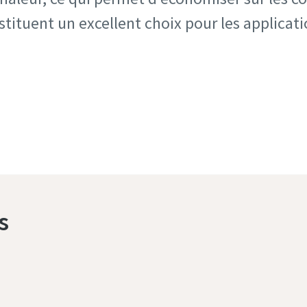
nstituent un excellent choix pour les applicati
resseurs : comparaison détaillée entre le surpresseur à 
ations : un surpresseur à vis basse pression optimal p
s