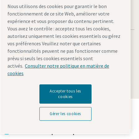
Nous utilisons des cookies pour garantir le bon
fonctionnement de ce site Web, améliorer votre
expérience et vous proposer du contenu pertinent.
Vous avez le contrôle : acceptez tous les cookies,
autorisez uniquement les cookies essentiels ou gérez
vos préférences Veuillez noter que certaines
fonctionnalités peuvent ne pas fonctionner comme
prévu si seuls les cookies essentiels sont
Mentions légales et politique de confidentialité
activés.
Consulter notre politique en matière de
Gérer les cookies
Accessibilité
Plan du site
cookies
© 2026 Atlas Copco
Accepter tous les
cookies
Découvrez comment le groupe Atlas Copco met en
œuvre une technologie qui transforme l'avenir.
Gérer les cookies
Visitez le site Web Atlas Copco Group
Membre Atlas Copco Group