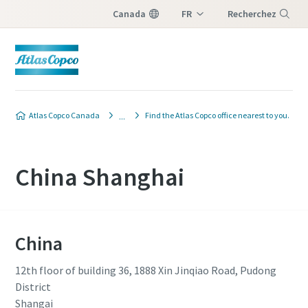
Canada
FR
Recherchez
EN
Menu
Atlas Copco Canada
Find the Atlas Copco office nearest to you.
China Shanghai
China
12th floor of building 36, 1888 Xin Jinqiao Road, Pudong
District
Shangai