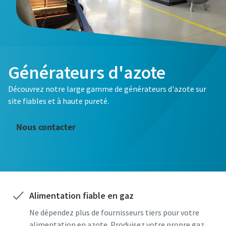
Générateurs d'azote
Découvrez notre large gamme de générateurs d'azote sur
Tuyauterie en acier inoxydable pour
site fiables et à haute pureté.
applications sensibles
Nous contacter
Vous pouvez désormais vous procurer vos tuyaux en acier
inoxydable pour air comprimé directement auprès d'Atlas
Copco. Simplifiez vos processus en faisant appel à un seul
fournisseur.
En savoir plus sur les tuyauteries en acier
Alimentation fiable en gaz
inoxydable
Ne dépendez plus de fournisseurs tiers pour votre
alimentation en azote. Produisez votre propre gaz