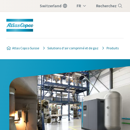
Switzerland
FR
Recherchez
DE
Menu
IT
Atlas Copco Suisse
Solutions d'air comprimé et de gaz
Produits