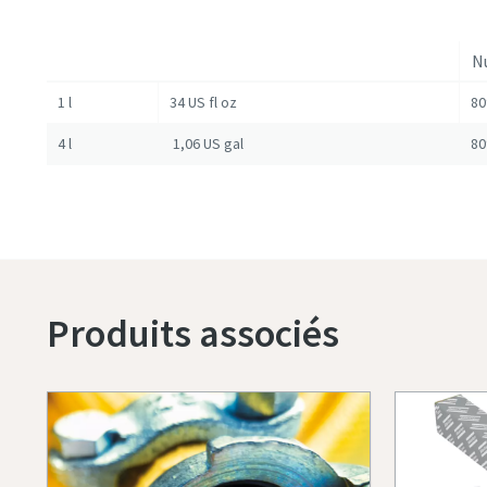
N
1 l
34 US fl oz
80
4 l
1,06 US gal
80
Produits associés