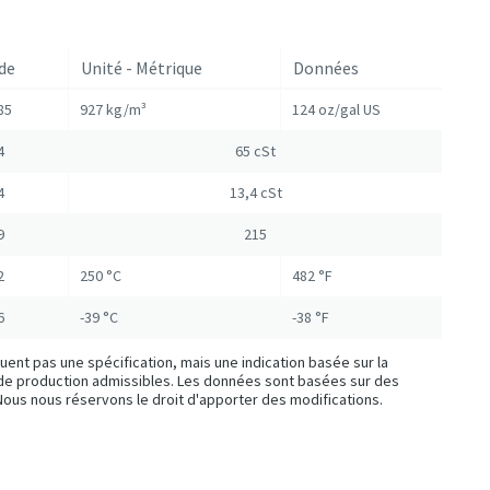
de
Unité - Métrique
Données
85
927 kg/m³
124 oz/gal US
4
65 cSt
4
13,4 cSt
9
215
2
250 °C
482 °F
6
-39 °C
-38 °F
ent pas une spécification, mais une indication basée sur la
s de production admissibles. Les données sont basées sur des
. Nous nous réservons le droit d'apporter des modifications.