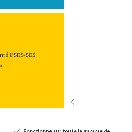
urité MSDS/SDS
ici
Fonctionne sur toute la gamme de