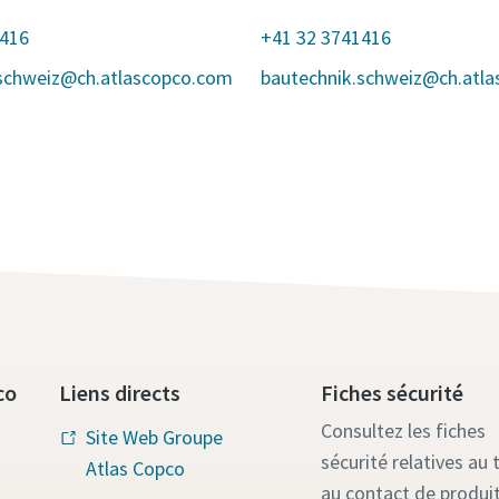
1416
+41 32 3741416
.schweiz@ch.atlascopco.com
bautechnik.schweiz@ch.atl
co
Liens directs
Fiches sécurité
Consultez les fiches
Site Web Groupe
sécurité relatives au t
Atlas Copco
au contact de produi