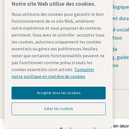
Notre site Web utilise des cookies.
Outils de construction
Solutions écologique
Nous utilisons des cookies pour garantir le bon
Pompes d'assèchement
Développement dura
fonctionnement de ce site Web, améliorer
Systèmes de stockage
votre expérience et vous proposer du contenu
Responsabilité social
d'énergie
pertinent. Vous avez le contrôle : acceptez tous
de l'eau pour tous
les cookies, autorisez uniquement les cookies
Mâts d'éclairage
Plate-forme de
essentiels ou gérez vos préférences Veuillez
noter que certaines fonctionnalités peuvent ne
Compresseurs d'air
contenu : blog, guide
pas fonctionner comme prévu si seuls les
mobiles
bien plus encore
cookies essentiels sont activés.
Consulter
Générateurs
notre politique en matière de cookies
Accepter tous les cookies
Gérer les cookies
Découvrez comment le groupe Atlas Copco met en œuvre