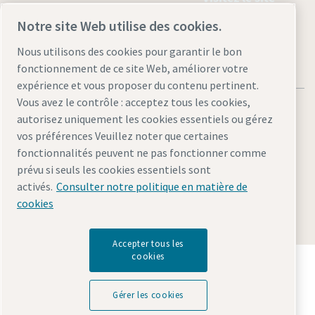
Notre site Web utilise des cookies.
Nous utilisons des cookies pour garantir le bon
fonctionnement de ce site Web, améliorer votre
expérience et vous proposer du contenu pertinent.
Vous avez le contrôle : acceptez tous les cookies,
autorisez uniquement les cookies essentiels ou gérez
vos préférences Veuillez noter que certaines
fonctionnalités peuvent ne pas fonctionner comme
Mentions légales et déclaration de confidentialité
prévu si seuls les cookies essentiels sont
Gérer les cookies
Accessibilité
Plan du site
activés.
Consulter notre politique en matière de
cookies
© 2026 Atlas Copco AB
Accepter tous les
cookies
Découvrez comment le groupe Atlas Copco met en
œuvre une technologie qui transforme l'avenir.
Visitez le site Web Atlas Copco Group
Gérer les cookies