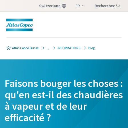
Switzerland
FR
Recherchez
DE
Menu
IT
Atlas Copco Suisse
INFORMATIONS
Blog
Faisons bouger les choses :
qu'en est-il des chaudières
à vapeur et de leur
efficacité ?