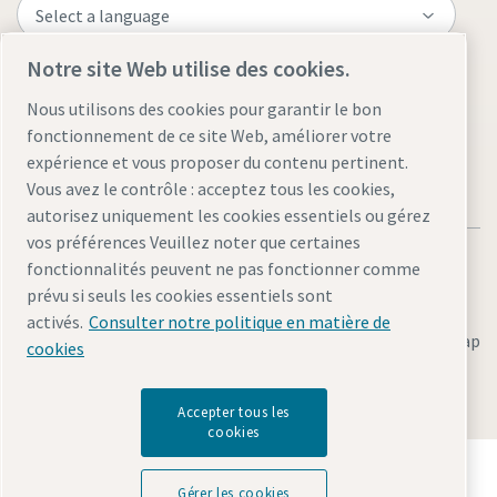
Notre site Web utilise des cookies.
Visit the site
Nous utilisons des cookies pour garantir le bon
fonctionnement de ce site Web, améliorer votre
expérience et vous proposer du contenu pertinent.
Vous avez le contrôle : acceptez tous les cookies,
autorisez uniquement les cookies essentiels ou gérez
vos préférences Veuillez noter que certaines
fonctionnalités peuvent ne pas fonctionner comme
prévu si seuls les cookies essentiels sont
activés.
Consulter notre politique en matière de
Legal & Privacy Notices
Gérer les cookies
Accessibility
Sitemap
cookies
© 2026 Atlas Copco AB
Accepter tous les
cookies
Découvrez comment le groupe Atlas Copco met en
œuvre une technologie qui transforme l'avenir.
Gérer les cookies