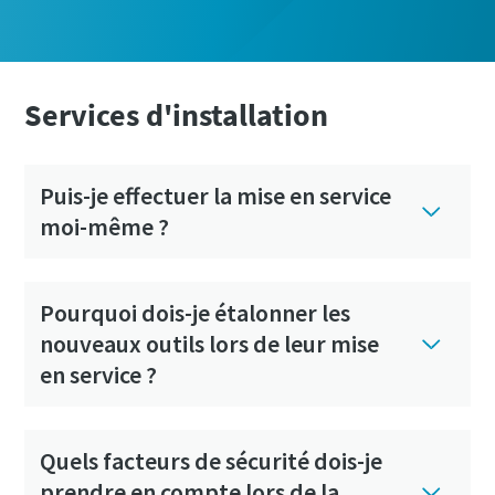
Services d'installation
Puis-je effectuer la mise en service
moi-même ?
Pourquoi dois-je étalonner les
nouveaux outils lors de leur mise
C'est le moment d'étalonner ?
en service ?
Assurez votre qualité et réduisez les défauts grâce à
l’étalonnage des outils et à l’étalonnage d’assurance
qualité accrédité.​
Quels facteurs de sécurité dois-je
prendre en compte lors de la