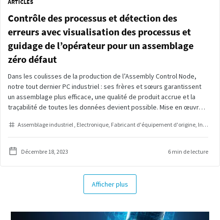
ARTICLES
Contrôle des processus et détection des
erreurs avec visualisation des processus et
guidage de l’opérateur pour un assemblage
zéro défaut
Dans les coulisses de la production de l’Assembly Control Node,
notre tout dernier PC industriel : ses frères et sœurs garantissent
un assemblage plus efficace, une qualité de produit accrue et la
traçabilité de toutes les données devient possible. Mise en œuvre
du logiciel de contrôle des processus SQS avec guidage de
Assemblage industriel
Electronique
Fabricant d'équipement d'origine
Industrie automobile
l'opérateur, contrôleur MicroTorque Focus et visseuse électrique
asservie portative de la série MicroTorque pour atteindre zéro
défaut.
Décembre 18, 2023
6 min de lecture
Afficher plus