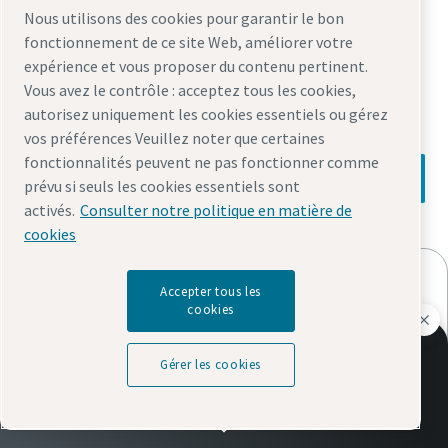
Nous utilisons des cookies pour garantir le bon
Afin de répondre aux défis auxquels sont confrontés de
fonctionnement de ce site Web, améliorer votre
nombreux fabricants d'appareils électroniques, nous
expérience et vous proposer du contenu pertinent.
développons les solutions qui vous donneront une
Vous avez le contrôle : acceptez tous les cookies,
longueur d'avance sur vos concurrents.
autorisez uniquement les cookies essentiels ou gérez
vos préférences Veuillez noter que certaines
fonctionnalités peuvent ne pas fonctionner comme
En savoir plus :
prévu si seuls les cookies essentiels sont
activés.
Consulter notre politique en matière de
cookies
Téléchargez notre brochure
Accepter tous les
cookies
MicroTorque Smart Integrated
Electronics
Laissez-nous vous aider à développer une
Gérer les cookies
Prenez un rendez-vous téléphonique gratuit
stratégie de vissage plus intelligente
avec nous