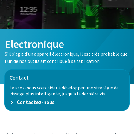
Nom
Nom
Nom
E-mail
E-mail
E-mail
Electronique
S'il s'agit d'un appareil électronique, il est très probable que
Téléphone
Téléphone
Téléphone
l'un de nos outils ait contribué à sa fabrication
Informations supplémentaires
Informations supplémentaires
Informations supplémentaires
Contact
Laissez-nous vous aider à développer une stratégie de
vissage plus intelligente, jusqu'à la dernière vis
Société
Société
Société
Contactez-nous
Pays
Pays
Pays