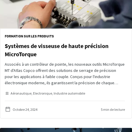
FORMATION SUR LES PRODUITS
Systèmes de visseuse de haute précision
MicroTorque
Associés à un contrôleur de pointe, les nouveaux outils MicroTorque
MT d'Atlas Copco offrent des solutions de serrage de précision
pour les applications à faible couple. Conçus pour l'industrie
électronique moderne, ils garantissent la précision de chaque
vissage, ce qui améliore l'efficacité et la qualité. Rejoignez Matt
Aéronautique
Electronique
Industrie automobile
Moskal, spécialiste de la vente de produits, dans cette série de
vidéos dédiées à la présentation de l'outil ETD MT et de sa station
d'assurance qualité connectée.
Octobre 24, 2024
5 min de lecture