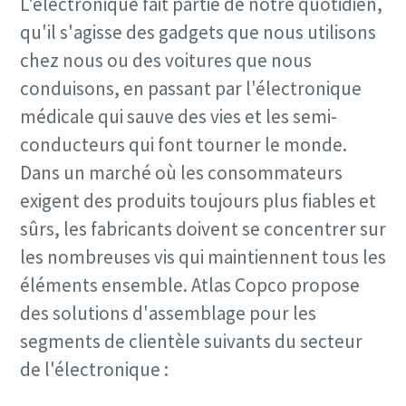
L'électronique fait partie de notre quotidien,
Code postal
Code postal
Code postal
qu'il s'agisse des gadgets que nous utilisons
chez nous ou des voitures que nous
Demande
Demande
Demande
conduisons, en passant par l'électronique
médicale qui sauve des vies et les semi-
Type de demande
Type de demande
Type de demande
conducteurs qui font tourner le monde.
Dans un marché où les consommateurs
Toute question ou demande
Toute question ou demande
Toute question ou demande
exigent des produits toujours plus fiables et
sûrs, les fabricants doivent se concentrer sur
les nombreuses vis qui maintiennent tous les
éléments ensemble. Atlas Copco propose
des solutions d'assemblage pour les
segments de clientèle suivants du secteur
de l'électronique :
En soumettant cette demande,
En soumettant cette demande,
En soumettant cette demande,
vous permettez à Atlas Copco de
vous permettez à Atlas Copco de
vous permettez à Atlas Copco de