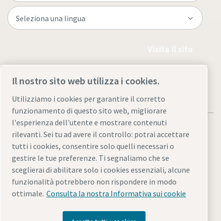
Visita il sito
Il nostro sito web utilizza i cookies.
Utilizziamo i cookies per garantire il corretto
funzionamento di questo sito web, migliorare
l'esperienza dell'utente e mostrare contenuti
rilevanti. Sei tu ad avere il controllo: potrai accettare
tutti i cookies, consentire solo quelli necessari o
gestire le tue preferenze. Ti segnaliamo che se
Note legali e informativa sulla privacy
sceglierai di abilitare solo i cookies essenziali, alcune
Gestione preferenze cookies
Accessibilità
Mappa del sito
funzionalità potrebbero non rispondere in modo
ottimale.
Consulta la nostra Informativa sui cookie
© 2026 Atlas Copco