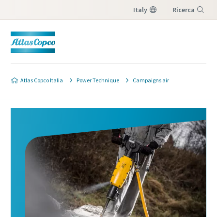
Italy
Ricerca
Menu
Atlas Copco Italia
Power Technique
Campaigns air