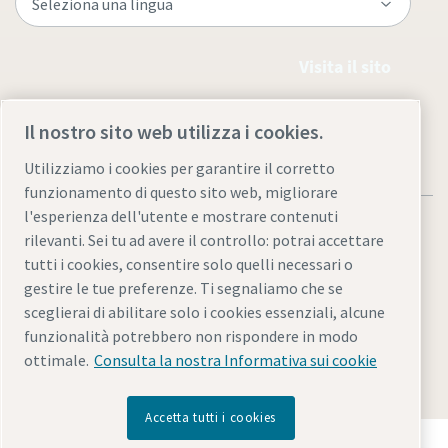
Visita il sito
Il nostro sito web utilizza i cookies.
Utilizziamo i cookies per garantire il corretto
funzionamento di questo sito web, migliorare
l'esperienza dell'utente e mostrare contenuti
rilevanti. Sei tu ad avere il controllo: potrai accettare
tutti i cookies, consentire solo quelli necessari o
gestire le tue preferenze. Ti segnaliamo che se
Note legali e informativa sulla privacy
sceglierai di abilitare solo i cookies essenziali, alcune
Gestione preferenze cookies
Accessibilità
Mappa del sito
funzionalità potrebbero non rispondere in modo
ottimale.
Consulta la nostra Informativa sui cookie
© 2026 Atlas Copco
Accetta tutti i cookies
Scopri come Atlas Copco Group promuove la