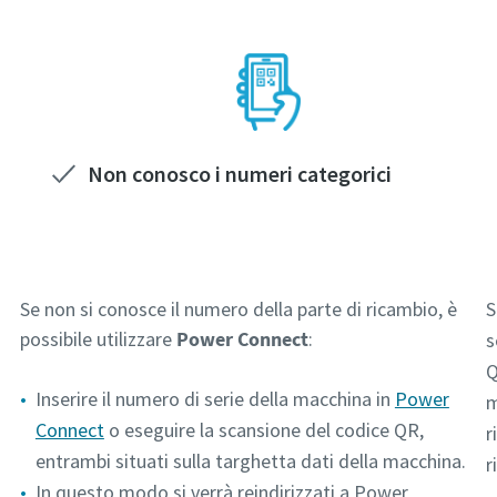
Non conosco i numeri categorici
Se non si conosce il numero della parte di ricambio, è
S
possibile utilizzare
Power Connect
:
s
Q
Inserire il numero di serie della macchina in
Power
m
Connect
o eseguire la scansione del codice QR,
r
entrambi situati sulla targhetta dati della macchina.
r
In questo modo si verrà reindirizzati a Power