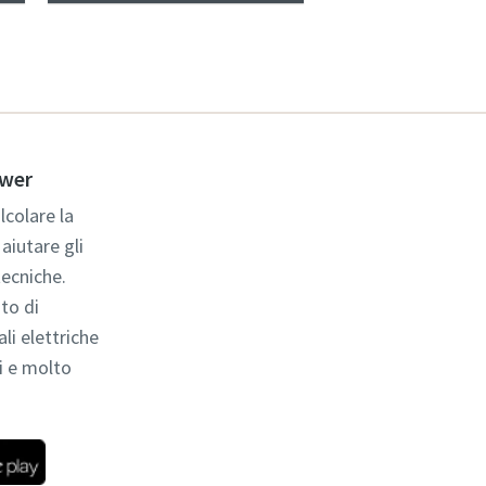
ower
colare la
aiutare gli
tecniche.
to di
ali elettriche
i e molto