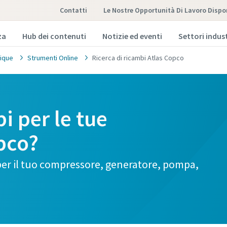
Contatti
Le Nostre Opportunità Di Lavoro Dispon
za
Hub dei contenuti
Notizie ed eventi
Settori indust
ique
Strumenti Online
Ricerca di ricambi Atlas Copco
i per le tue
pco?
e per il tuo compressore, generatore, pompa,