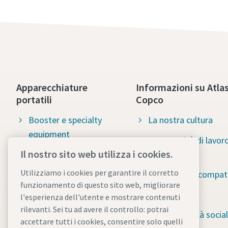
Apparecchiature
Informazioni su Atla
portatili
Copco
Booster e specialty
La nostra cultura
equipment
Opportunità di lavor
Il nostro sito web utilizza i cookies.
Attrezzature per le
disponibili
Costruzioni
Utilizziamo i cookies per garantire il corretto
Soluzioni ecocompati
funzionamento di questo sito web, migliorare
Pompe per il drenaggio
Sostenibilità
l'esperienza dell'utente e mostrare contenuti
Sistemi di accumulo di
rilevanti. Sei tu ad avere il controllo: potrai
Responsabilità social
accettare tutti i cookies, consentire solo quelli
energia