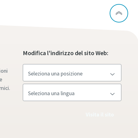
Modifica l'indirizzo del sito Web:
ioni
e
mici.
Visita il sito