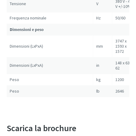
380 V - 460
Tensione
V
V +/-10%
Frequenza nominale
Hz
50/60
Dimensioni e peso
3747 x
Dimensioni (LxPxA)
mm
1593 x
1572
148 x 63 x
Dimensioni (LxPxA)
in
62
Peso
kg
1200
Peso
lb
2646
Scarica la brochure