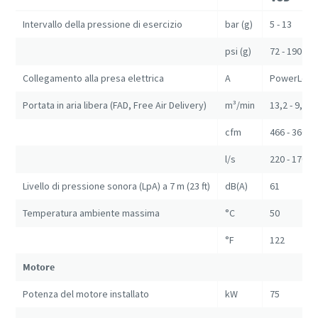
Intervallo della pressione di esercizio
bar (g)
5 - 13
psi (g)
72 - 190
Collegamento alla presa elettrica
A
PowerLock
Portata in aria libera (FAD, Free Air Delivery)
m³/min
13,2 - 9,72
cfm
466 - 360
l/s
220 - 170
Livello di pressione sonora (LpA) a 7 m (23 ft)
dB(A)
61
Temperatura ambiente massima
°C
50
°F
122
Motore
Potenza del motore installato
kW
75