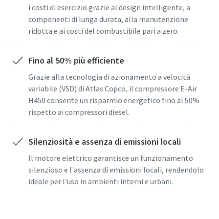
L'invio di questa richiesta consentirà
i costi di esercizio grazie al design intelligente, a
ad Atlas Copco di contattarti
componenti di lunga durata, alla manutenzione
utilizzando i dati raccolti. Per ulteriori
ridotta e ai costi del combustibile pari a zero.
informazioni, è possibile consultare
la nostra informativa sulla privacy.
Fino al 50% più efficiente
Ho letto e accettato
Grazie alla tecnologia di azionamento a velocità
l'informativa sulla privacy
variabile (VSD) di Atlas Copco, il compressore E-Air
H450 consente un risparmio energetico fino al 50%
rispetto ai compressori diesel.
Invia
Silenziosità e assenza di emissioni locali
Verifica Anti-Robot
Il motore elettrico garantisce un funzionamento
Clicca per iniziare
silenzioso e l'assenza di emissioni locali, rendendolo
Friendly
Captcha ⇗
ideale per l'uso in ambienti interni e urbani.