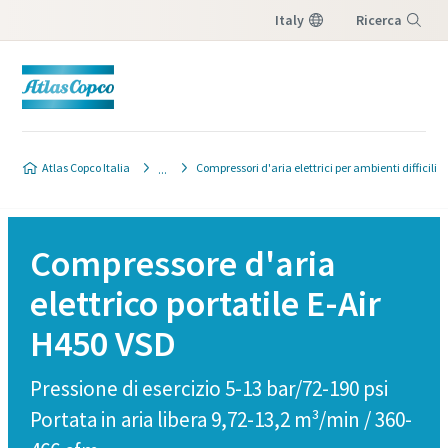
Italy
Ricerca
Menu
Richiesta d'informazioni
Atlas Copco Italia
Compressori d'aria elettrici per ambienti difficili
Tutti i campi contrassegnati con (*) sono
obbligatori
Compressore d'aria
Dati personali
elettrico portatile E-Air
Nome
H450 VSD
Pressione di esercizio 5-13 bar/72-190 psi
Cognome
Portata in aria libera 9,72-13,2 m³/min / 360-