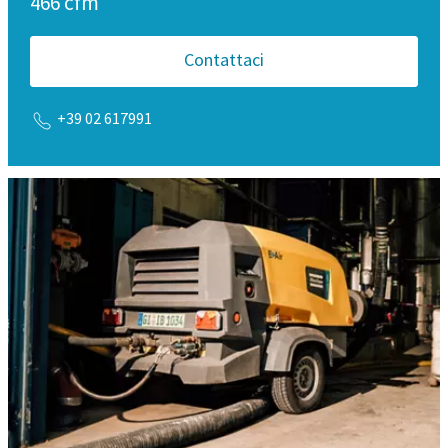
466 cfm
E-mail
Contattaci
Telefono
+39 02 617991
Ulteriori informazioni
Azienda
Paese
Via
Città