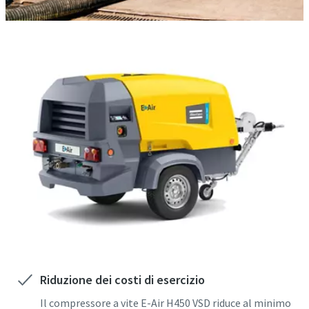
Applicazioni principali
Specifiche e brochure
Attività impegnative come la sabbiatura abrasiva, il
CAP
E-Air H450 VSD
soffiaggio di cavi ad alta pressione o l'alimentazione di
utensili pneumatici
Stato/Provincia
Richiesta
Eventuali domande o richieste
Riduzione dei costi di esercizio
Il compressore a vite E-Air H450 VSD riduce al minimo