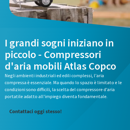
E-mail
Telefono
I grandi sogni iniziano in
Ulteriori informazioni
piccolo - Compressori
Azienda
d'aria mobili Atlas Copco
Negli ambienti industriali ed edili complessi, l'aria
compressa è essenziale. Ma quando lo spazio è limitato e le
Paese
condizioni sono difficili, la scelta del compressore d'aria
portatile adatto all'impiego diventa fondamentale.
Via
Contattaci oggi stesso!
Città