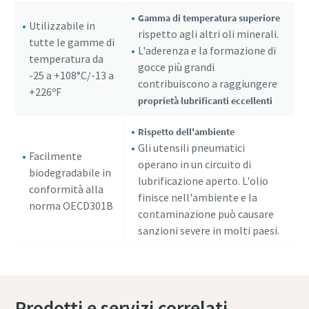
Gamma di temperatura superiore
Utilizzabile in
rispetto agli altri oli minerali.
tutte le gamme di
L'aderenza e la formazione di
temperatura da
gocce più grandi
-25 a +108°C/-13 a
contribuiscono a raggiungere
+226ºF
proprietà lubrificanti eccellenti
Rispetto dell'ambiente
Gli utensili pneumatici
Facilmente
operano in un circuito di
biodegradabile in
lubrificazione aperto. L'olio
conformità alla
finisce nell'ambiente e la
norma OECD301B
contaminazione può causare
sanzioni severe in molti paesi.
Prodotti e servizi correlati