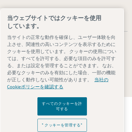
当ウェブサイトではクッキーを使用
しています。
当サイトの正常な動作を確保し、ユーザー体験を向
上させ、関連性の高いコンテンツを表示するために
クッキーを使用しています。 クッキーの使用につい
ては、すべてを許可する、必要な項目のみを許可す
法律およびプライバシーに関する通知
る、または設定を管理することができます。 なお、
" クッキーを管理する"
アクセシビリティ
サイトマップ
必要なクッキーのみを有効にした場合、一部の機能
が正しく動作しない可能性があります。
当社の
© 2026 Atlas Copco AB
Cookieポリシーを確認する
アトラスコプコグループが未来を変えるテクノロ
すべてのクッキーを許
可する
ジーをどのように実現しているかご覧ください。
アトラスコプコグループのウェブサイトをご覧く
ださい。
" クッキーを管理する"