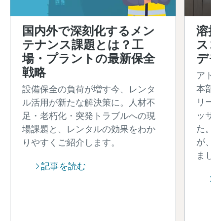
国内外で深刻化するメン
溶接
テナンス課題とは？工
スコ
場・プラントの最新保全
デモ
戦略
アト
本部
設備保全の負荷が増す今、レンタ
リー
ル活用が新たな解決策に。人材不
ッサ
足・老朽化・突発トラブルへの現
た。
場課題と、レンタルの効果をわか
が、
りやすくご紹介します。
まし
記事を読む