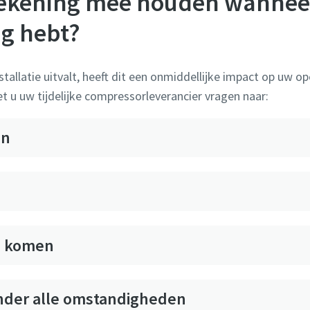
rekening mee houden wannee
ig hebt?
allatie uitvalt, heeft dit een onmiddellijke impact op uw op
oet u uw tijdelijke compressorleverancier vragen naar:
en
te komen
nder alle omstandigheden