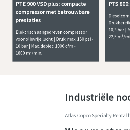
PTE 900 VSD plus: compacte
PTS 800
compressor met betrouwbare
Dieselcompr
prestaties
Drukbereik:
10,3 bar | 
Elektrisch aangedreven compressor
22,5 m³/mi
voor olievrije lucht | Druk: max. 150 psi -
10 bar | Max. debiet: 1000 cfm -
1800 m³/min.
Industriële n
Atlas Copco Specialty Rental 