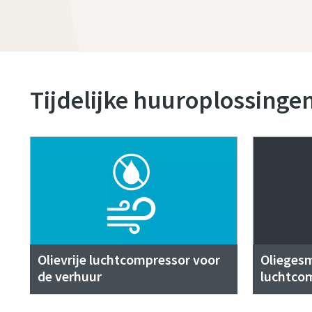
Tijdelijke huuroplossinge
Olievrije luchtcompressor voor
Olieges
de verhuur
luchtco