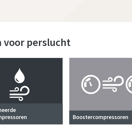
n voor perslucht
meerde
mpressoren
Boostercompressoren