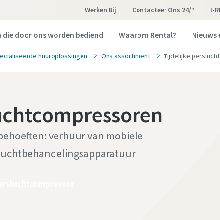
Werken Bij
Contacteer Ons 24/7
I-
n die door ons worden bediend
Waarom Rental?
Nieuws 
ecialiseerde huuroplossingen
Ons assortiment
Tijdelijke persluc
luchtcompressoren
 behoeften: verhuur van mobiele
luchtbehandelingsapparatuur
persluchtcompressor