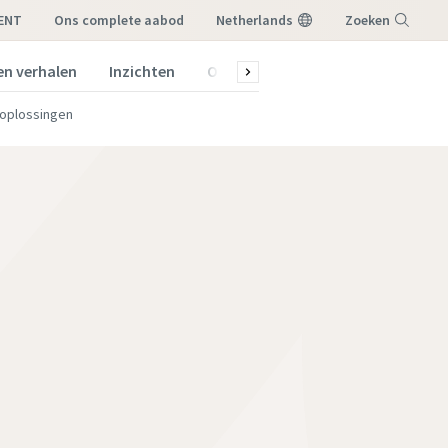
RENT
ons complete aabod
Netherlands
Zoeken
en verhalen
Inzichten
Over ons
Menu
htoplossingen