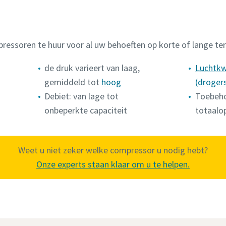
ressoren te huur voor al uw behoeften op korte of lange ter
de druk varieert van laag,
Luchtkw
gemiddeld tot
hoog
(drogers,
Debiet: van lage tot
Toebeho
onbeperkte capaciteit
totaalo
Weet u niet zeker welke compressor u nodig hebt?
Onze experts staan klaar om u te helpen.