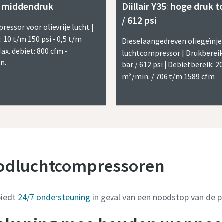
: middendruk
Diillair Y35: hoge druk t
/ 612 psi
essor voor olievrije lucht |
 10 t/m 150 psi - 0,5 t/m
Dieselaangedreven oliegeïnje
Max. debiet: 800 cfm -
luchtcompressor | Drukbereik
n.
bar / 612 psi | Debietbereik: 2
m³/min. / 706 t/m 1589 cfm
oodluchtcompressoren
biedt
24/7 ondersteuning
in geval van een noodstop van de pe