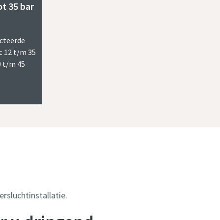
ot 35 bar
cteerde
: 12 t/m 35
0 t/m 45
rsluchtinstallatie.