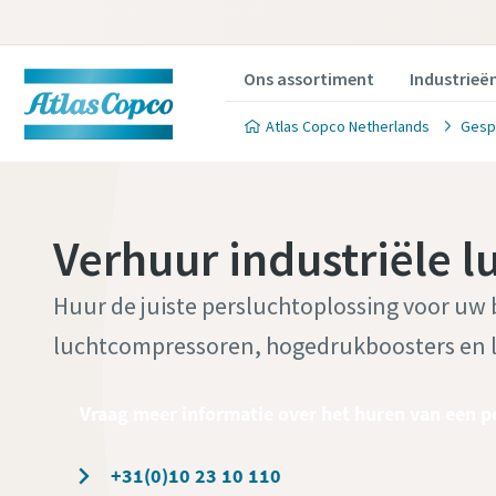
Ons assortiment
Industrieë
Atlas Copco Netherlands
Gesp
Verhuur industriële 
Huur de juiste persluchtoplossing voor uw
luchtcompressoren, hogedrukboosters en 
Vraag meer informatie over het huren van een 
+31(0)10 23 10 110