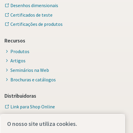
Desenhos dimensionais
Certificados de teste
Certificações de produtos
Recursos
Produtos
Artigos
Seminários na Web
Brochuras e catálogos
Momentum Talks
Descubra entrevistas inspiradoras e envolventes sobre a
Distribuidoras
Veja todos os nossos setores
Atlas Copco
Documentação e recursos
Link para Shop Online
Assistir
Ver todos
O nosso site utiliza cookies.