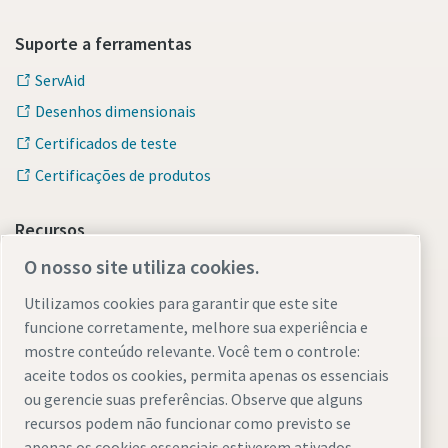
Suporte a ferramentas
ServAid
Desenhos dimensionais
Certificados de teste
Certificações de produtos
Recursos
O nosso site utiliza cookies.
Produtos
Artigos
Utilizamos cookies para garantir que este site
funcione corretamente, melhore sua experiência e
Seminários na Web
mostre conteúdo relevante. Você tem o controle:
Brochuras e catálogos
aceite todos os cookies, permita apenas os essenciais
ou gerencie suas preferências. Observe que alguns
Distribuidoras
recursos podem não funcionar como previsto se
apenas os cookies essenciais estiverem ativados.