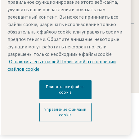
правильное функционирование этого веб-сайта,
улучшить ваши впечатления и показать вам
релевантный контент. Вы можете принимать все
файлы cookie, разрешать использование только
обязательных файлов cookie или управлять своими
предпочтениями. Обратите внимание: некоторые
функции могут работать некорректно, если
разрешены только необходимые файлы cookie.
Legal & Privacy Notices
Управление файлами cookie
Ознакомьтесь с нашей Политикой в отношении
Accessibility
Sitemap
файлов cookie
© 2026 Atlas Copco AB
Принять все файлы
cookie
Узнайте, как Atlas Copco Group создает
технологии, преобразующие будущее.
Управление файлами
Посетите сайт Atlas Copco Group
cookie
Входит в состав Atlas Copco Group